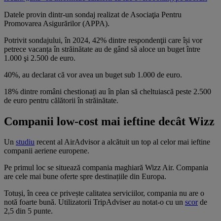
Datele provin dintr-un sondaj realizat de Asociaţia Pentru
Promovarea Asigurărilor (APPA).
Potrivit sondajului, în 2024, 42% dintre respondenţii care își vor
petrece vacanța în străinătate au de gând să aloce un buget între
1.000 şi 2.500 de euro.
40%, au declarat că vor avea un buget sub 1.000 de euro.
18% dintre români chestionați au în plan să cheltuiască peste 2.500
de euro pentru călătorii în străinătate.
Companii low-cost mai ieftine decât Wizz
Un
studiu
recent al AirAdvisor a alcătuit un top al celor mai ieftine
companii aeriene europene.
Pe primul loc se situează compania maghiară Wizz Air. Compania
are cele mai bune oferte spre destinațiile din Europa.
Totuși, în ceea ce privește calitatea serviciilor, compania nu are o
notă foarte bună. Utilizatorii TripAdviser au notat-o cu un
scor
de
2,5 din 5 punte.