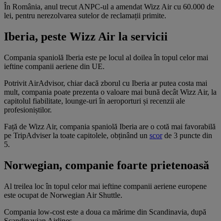
În România, anul trecut ANPC-ul a amendat Wizz Air cu 60.000 de
lei, pentru nerezolvarea sutelor de reclamații primite.
Iberia, peste Wizz Air la servicii
Compania spaniolă Iberia este pe locul al doilea în topul celor mai
ieftine companii aeriene din UE.
Potrivit AirAdvisor, chiar dacă zborul cu Iberia ar putea costa mai
mult, compania poate prezenta o valoare mai bună decât Wizz Air, la
capitolul fiabilitate, lounge-uri în aeroporturi și recenzii ale
profesioniștilor.
Față de Wizz Air, compania spaniolă Iberia are o cotă mai favorabilă
pe TripAdviser la toate capitolele, obținând un
scor
de 3 puncte din
5.
Norwegian, companie foarte prietenoasă
Al treilea loc în topul celor mai ieftine companii aeriene europene
este ocupat de Norwegian Air Shuttle.
Compania low-cost este a doua ca mărime din Scandinavia, după
Scandinavian Airlines.