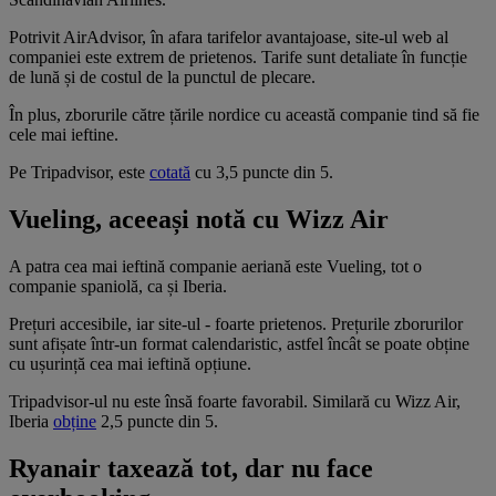
Potrivit AirAdvisor, în afara tarifelor avantajoase, site-ul web al
companiei este extrem de prietenos. Tarife sunt detaliate în funcție
de lună și de costul de la punctul de plecare.
În plus, zborurile către țările nordice cu această companie tind să fie
cele mai ieftine.
Pe Tripadvisor, este
cotată
cu 3,5 puncte din 5.
Vueling, aceeași notă cu Wizz Air
A patra cea mai ieftină companie aeriană este Vueling, tot o
companie spaniolă, ca și Iberia.
Prețuri accesibile, iar site-ul - foarte prietenos. Prețurile zborurilor
sunt afișate într-un format calendaristic, astfel încât se poate obține
cu ușurință cea mai ieftină opțiune.
Tripadvisor-ul nu este însă foarte favorabil. Similară cu Wizz Air,
Iberia
obține
2,5 puncte din 5.
Ryanair taxează tot, dar nu face