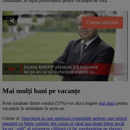
continuare, în topul preferințelor pentru vacanțele de vară.
Citește articolul
Mai mulți bani pe vacanțe
Peste jumătate dintre români (57%) vor aloca bugete
mai mari
pentru
vacanţele în străinătate în acest an.
Citește și:
Șmecheria la care apelează companiile aeriene care refuză
pasageri cu bilete valabile din cauză că vând mai multe bilete decât
locuri: „uită” să informeze călătorii că fac overbooking pe zboruri