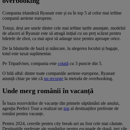
overbooking
Compania irlandeză Ryanair este și ea în top 5 al celor mai ieftine
companii aeriene europene.
Totuși, deși are unele dintre cele mai ieftine tarife anunțate, modelul
de afaceri al Ryanair este să atragă inițial cu un preț scăzut pentru
biletele de zbor, ca mai apoi să adauge taxe pentru aproape orice.
De la băuturile de bază și mâncare, la alegerea locului și bagaje,
totul este taxat suplimentar.
Pe Tripadviser, compania este
cotată
cu 3 puncte din 5.
O bilă albă: dintre toate companiile aeriene europene, Ryanair
anunță chiar pe site că
nu recurge
la metoda de overbooking.
Unde merg românii în vacanță
În baza rezervărilor de vacanțe din primele săptămâni ale anului,
agenția Perfect Tour a realizat un
top
al destinațiilor preferate de
români pentru vacanțe.
Pentru 2024, cererile pentru city break-uri au fost cele mai căutate.
Destinațiile preferate ale românilor pentru escapade de două, trei zile