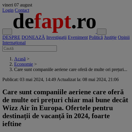
vineri
07 august
Login
Contact
DESPRE
DONEAZĂ
Investigații
Eveniment
Politică
Justiție
Opinii
Internațional
Acasă
>
Economie
>
Care sunt companiile aeriene care oferă de multe ori prețuri...
Publicat: 03 mai 2024, 14:49
Actualizat la: 08 mai 2024, 21:06
Care sunt companiile aeriene care oferă
de multe ori prețuri chiar mai bune decât
Wizz Air în Europa. Ofertele pentru
destinații de vacanță în 2024, foarte
ieftine