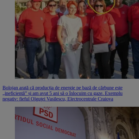
Bolojan arată că producția de energie pe bază de cărbune este
„ineficientă” și am avut 5 ani să o înlocuim cu gaze. Exemplu
negativ: fieful Olguței Vasilescu, Electrocentrale Craiova