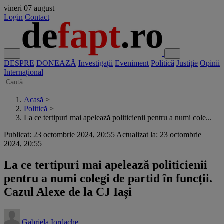
vineri
07 august
Login
Contact
DESPRE
DONEAZĂ
Investigații
Eveniment
Politică
Justiție
Opinii
Internațional
Acasă
>
Politică
>
La ce tertipuri mai apelează politicienii pentru a numi cole...
Publicat: 23 octombrie 2024, 20:55
Actualizat la: 23 octombrie
2024, 20:55
La ce tertipuri mai apelează politicienii
pentru a numi colegi de partid în funcții.
Cazul Alexe de la CJ Iași
Gabriela Iordache