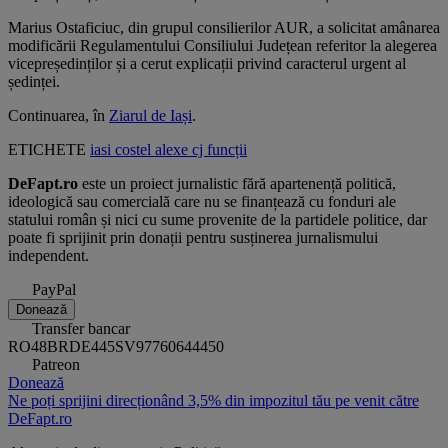
Marius Ostaficiuc, din grupul consilierilor AUR, a solicitat amânarea
modificării Regulamentului Consiliului Județean referitor la alegerea
vicepreședinților și a cerut explicații privind caracterul urgent al
ședinței.
Continuarea, în
Ziarul de Iași
.
ETICHETE
iasi
costel alexe
cj
funcții
DeFapt.ro
este un proiect jurnalistic fără apartenență politică,
ideologică sau comercială care nu se finanțează cu fonduri ale
statului român și nici cu sume provenite de la partidele politice, dar
poate fi sprijinit prin donații pentru susținerea jurnalismului
independent.
PayPal
Donează
Transfer bancar
RO48BRDE445SV97760644450
Patreon
Donează
Ne poți sprijini direcționând 3,5% din impozitul tău pe venit către
DeFapt.ro