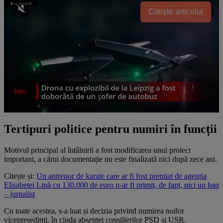
Citește articolul
Tertipuri politice pentru numiri în funcții
Motivul principal al întâlnirii a fost modificarea unui proiect
important, a cărui documentație nu este finalizată nici după zece ani.
Citește și:
Un antrenor de karate care ar fi fost premiat de agenția
Elisabetei Lipă cu 130.000 de euro n-ar fi primit, de fapt, nici un ban
– jurnalist
Cu toate acestea, s-a luat și decizia privind numirea noilor
vicepreședinți, în ciuda absenței consilierilor PSD și USR.