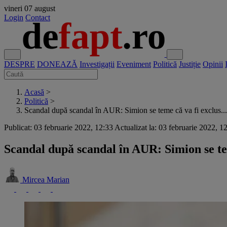
vineri
07 august
Login
Contact
DESPRE
DONEAZĂ
Investigații
Eveniment
Politică
Justiție
Opinii
Acasă
>
Politică
>
Scandal după scandal în AUR: Simion se teme că va fi exclus...
Publicat: 03 februarie 2022, 12:33
Actualizat la: 03 februarie 2022, 1
Scandal după scandal în AUR: Simion se te
Mircea Marian