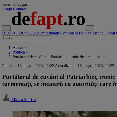
vineri
07 august
Login
Contact
DESPRE
DONEAZĂ
Investigații
Eveniment
Politică
Justiție
Opinii
Acasă
>
Politică
>
Purtătorul de cuvânt al Patriarhiei, ironic despre antivacci...
Publicat: 18 august 2023, 11:22
Actualizat la: 18 august 2023, 11:22
Purtătorul de cuvânt al Patriarhiei, ironic 
turmentați, se încaieră cu autorități care î
Mircea Marian