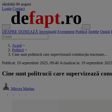
sâmbătă
08 august
Login
Contact
DESPRE
DONEAZĂ
Investigații
Eveniment
Politică
Justiție
Opinii
Acasă
>
Politică
>
Cine sunt politrucii care supervizează construcția reactoare...
Publicat: 19 septembrie 2025, 09:40
Actualizat la: 19 septembrie 202
Cine sunt politrucii care supervizează cons
Mircea Marian