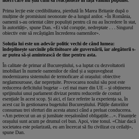
lideri care nu știu cum să reacționeze în fața valului populist
.
Prima lecție este credibilitatea, pierdută în Marea Britanie după o
mulțime de promisiuni neonorate de-a lungul anilor. «În România,
oamenii s-au orientat către populiști pentru că nu au încredere în stat,
în autorități», spune Dan. «Ei văd corupție, nedreptate . . . Singurul
obiectiv este să recâștigăm încrederea oamenilor».
Soluția lui este un adevăr politic vechi de când lumea:
îndeplinește sarcinile plictisitoare ale guvernării, iar alegătorii s-
ar putea să-și amintească de tine pentru asta.
În calitate de primar al Bucureștiului, s-a luptat cu dezvoltatorii
imobiliari în numele oamenilor de rând și a supravegheat
modernizarea sistemului de termoficare al orașului: obiective
neglamouroase, dar neprețuite. Provocarea noului său post este
reducerea deficitului bugetar – cel mai mare din UE – și obținerea
sprijinului unui parlament divizat pentru reducerile de costuri
esențiale în acest scop. Și aici, el face referire la experiența sa, în
acest caz în gestionarea bugetului Bucureștiului. Plățile datoriilor
consumau trei sferturi din acesta atunci când a preluat conducerea.
«Am petrecut un an și jumătate reeșalonând obligațiile…». Finanțele
orașului sunt acum pe drumul cel bun. Apoi, vine tonul. «Chiar dacă
societatea este polarizată, eu am încercat să fiu civilizat cu ceilalți»,
spune Dan.