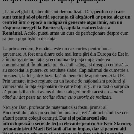
„La nivel global, liberalii sunt demoralizați. Dar,
pentru cei care
sunt tentați să-și piardă speranța că alegătorii ar putea alege un
centrist într-o epocă a indignării generate algoritmic, am un
răspuns: mergeți la București, capitala «șubred-șic» a
României.
Acolo, puteți urma un curs de perfecționare despre cum
să țineți populiștii la distanță.
La prima vedere, România este un caz curios pentru buna
guvernare. A fost una dintre cele mai lente țări din Europa de Est în
a îmbrățișa democrația și economia de piață după căderea
comunismului. În ultimele trei decenii, stânga și dreapta centristă s-
au succedat la putere, cu rezultate slabe. Capitalismul de cumetrie a
prosperat, la fel și deziluzia față de beneficiile apartenenței la UE.
Prin urmare, într-o regiune cu un istoric de naționalism profund și
vulnerabilă în fața exploatării de către boții ruși, nu a fost o surpriză
că populiștii au luat avans înaintea alegerilor din acest an –
până
când au dat peste un tocilar tăcut, cu o istorie de realizări.
Nicușor Dan, profesor de matematică și fostul primar al
Bucureștiului, ales președinte în luna mai, ezită atunci când i se cer
sfaturi pentru colegii centriști. Dar
el și palmaresul său
întruchipează o serie de lecții relevante pentru Sir Keir Starmer,
prim-ministrul Marii Britanii aflat în impas, dar și pentru alți