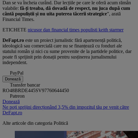
Dan se va încheia curând. Dar lecțiile pe care le oferă acum rămân
valabile:
fă-ți treaba, dă dovadă de respect, nu juca după cum
cântă populiștii și nu uita puterea tăcerii strategice
”, arată
Financial Times.
ETICHETE
nicusor dan
financial times
populisti
keith starmer
DeFapt.ro
este un proiect jurnalistic fără apartenență politică,
ideologică sau comercială care nu se finanțează cu fonduri ale
statului român și nici cu sume provenite de la partidele politice, dar
poate fi sprijinit prin donații pentru susținerea jurnalismului
independent.
PayPal
Donează
Transfer bancar
RO48BRDE445SV97760644450
Patreon
Donează
Ne poți sprijini direcționând 3,5% din impozitul tău pe venit către
DeFapt.ro
Alte articole din categoria
Politică