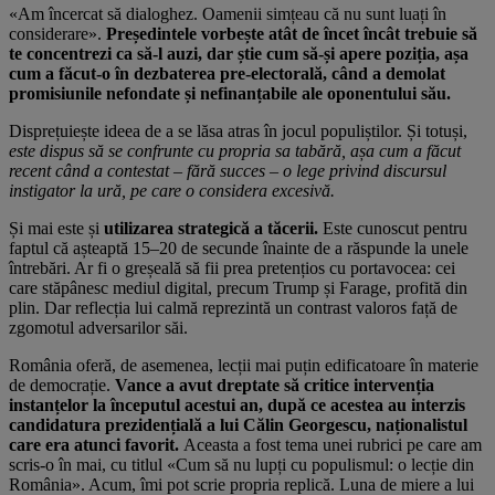
«Am încercat să dialoghez. Oamenii simțeau că nu sunt luați în
considerare».
Președintele vorbește atât de încet încât trebuie să
te concentrezi ca să-l auzi, dar știe cum să-și apere poziția,
așa
cum a făcut-o în dezbaterea pre-electorală, când a demolat
promisiunile nefondate și nefinanțabile ale oponentului său.
Disprețuiește ideea de a se lăsa atras în jocul populiștilor. Și totuși,
este dispus să se confrunte cu propria sa tabără, așa cum a făcut
recent când a contestat – fără succes – o lege privind discursul
instigator la ură, pe care o considera excesivă.
Și mai este și
utilizarea strategică a tăcerii.
Este cunoscut pentru
faptul că așteaptă 15–20 de secunde înainte de a răspunde la unele
întrebări. Ar fi o greșeală să fii prea pretențios cu portavocea: cei
care stăpânesc mediul digital, precum Trump și Farage, profită din
plin. Dar reflecția lui calmă reprezintă un contrast valoros față de
zgomotul adversarilor săi.
România oferă, de asemenea, lecții mai puțin edificatoare în materie
de democrație.
Vance a avut dreptate să critice intervenția
instanțelor la începutul acestui an, după ce acestea au interzis
candidatura prezidențială a lui Călin Georgescu, naționalistul
care era atunci favorit.
Aceasta a fost tema unei rubrici pe care am
scris-o în mai, cu titlul «Cum să nu lupți cu populismul: o lecție din
România». Acum, îmi pot scrie propria replică. Luna de miere a lui