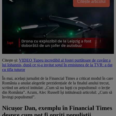
Citește articolul
Citește și:
VIDEO Tupeu incredibil al fostei purtătoare de cuvânt a
lui Iohannis, după ce și-a invitat soțul în emisiunea de la TVR: a dat
cu tifla tuturor
În mai, același jurnalist de la Financial Times a criticat modul în care
România a anulat alegerile prezidențiale de la finalul anului trecut,
scriind un articol intitulat: „Cum să nu lupți cu populismul: o lecție
din România”. Acum, Alec Russell își intitulează articolul: „Cum să
învingi populismul”.
Nicușor Dan, exemplu în Financial Times
despre cum pot fi opriți populiștii