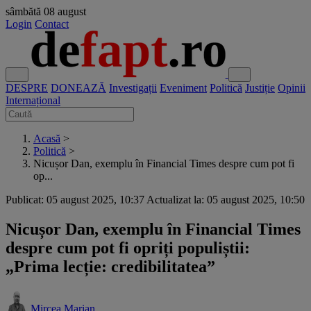
sâmbătă
08 august
Login
Contact
DESPRE
DONEAZĂ
Investigații
Eveniment
Politică
Justiție
Opinii
Internațional
Acasă
>
Politică
>
Nicușor Dan, exemplu în Financial Times despre cum pot fi
op...
Publicat: 05 august 2025, 10:37
Actualizat la: 05 august 2025, 10:50
Nicușor Dan, exemplu în Financial Times
despre cum pot fi opriți populiștii:
„Prima lecție: credibilitatea”
Mircea Marian