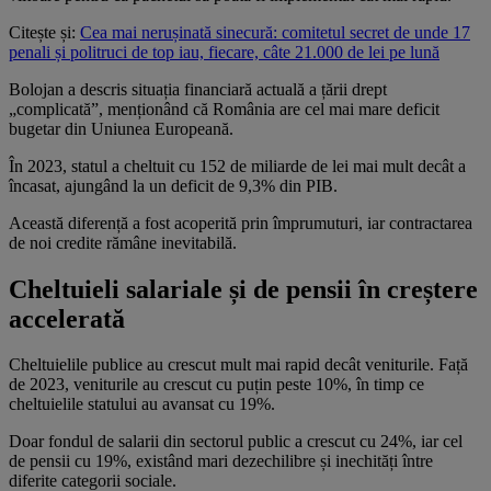
Citește și:
Cea mai nerușinată sinecură: comitetul secret de unde 17
penali și politruci de top iau, fiecare, câte 21.000 de lei pe lună
Bolojan a descris situația financiară actuală a țării drept
„complicată”, menționând că România are cel mai mare deficit
bugetar din Uniunea Europeană.
În 2023, statul a cheltuit cu 152 de miliarde de lei mai mult decât a
încasat, ajungând la un deficit de 9,3% din PIB.
Această diferență a fost acoperită prin împrumuturi, iar contractarea
de noi credite rămâne inevitabilă.
Cheltuieli salariale și de pensii în creștere
accelerată
Cheltuielile publice au crescut mult mai rapid decât veniturile. Față
de 2023, veniturile au crescut cu puțin peste 10%, în timp ce
cheltuielile statului au avansat cu 19%.
Doar fondul de salarii din sectorul public a crescut cu 24%, iar cel
de pensii cu 19%, existând mari dezechilibre și inechități între
diferite categorii sociale.