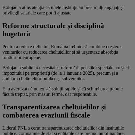
Bolojan a atras atenția că unele instituții au prea mulți angajați și
privilegii salariale care pot fi ajustate.
Reforme structurale și disciplină
bugetară
Pentru a reduce deficitul, România trebuie să combine creșterea
veniturilor cu reducerea cheltuielilor și să urgenteze absorbția
fondurilor europene.
Bolojan a subliniat necesitatea reformării pensiilor speciale, creșterii
impozitului pe proprietăți (de la 1 ianuarie 2025), precum și a
auditării cheltuielilor publice și subvențiilor.
El a avertizat că nu există soluții rapide și că schimbarea trebuie
făcută treptat, prin măsuri ferme, dar responsabile.
Transparentizarea cheltuielilor și
combaterea evaziunii fiscale
Liderul PNL a cerut transparentizarea cheltuielilor din instituțiile
publice, companiile de stat și entitățile care pretind autofinanțare.