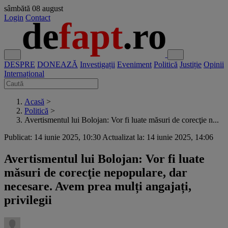
sâmbătă
08 august
Login
Contact
DESPRE
DONEAZĂ
Investigații
Eveniment
Politică
Justiție
Opinii
Internațional
Acasă
>
Politică
>
Avertismentul lui Bolojan: Vor fi luate măsuri de corecţie n...
Publicat: 14 iunie 2025, 10:30
Actualizat la: 14 iunie 2025, 14:06
Avertismentul lui Bolojan: Vor fi luate
măsuri de corecţie nepopulare, dar
necesare. Avem prea mulți angajați,
privilegii