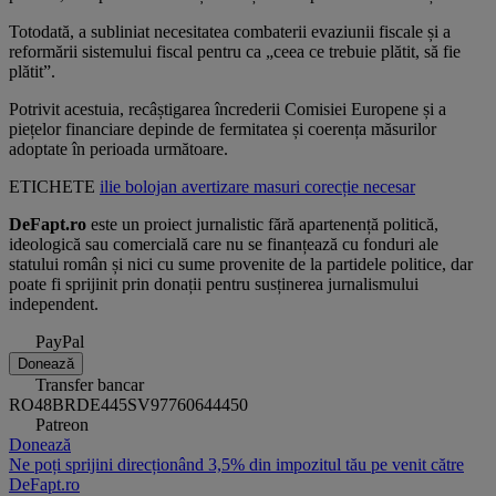
Totodată, a subliniat necesitatea combaterii evaziunii fiscale și a
reformării sistemului fiscal pentru ca „ceea ce trebuie plătit, să fie
plătit”.
Potrivit acestuia, recâștigarea încrederii Comisiei Europene și a
piețelor financiare depinde de fermitatea și coerența măsurilor
adoptate în perioada următoare.
ETICHETE
ilie bolojan
avertizare
masuri
corecție
necesar
DeFapt.ro
este un proiect jurnalistic fără apartenență politică,
ideologică sau comercială care nu se finanțează cu fonduri ale
statului român și nici cu sume provenite de la partidele politice, dar
poate fi sprijinit prin donații pentru susținerea jurnalismului
independent.
PayPal
Donează
Transfer bancar
RO48BRDE445SV97760644450
Patreon
Donează
Ne poți sprijini direcționând 3,5% din impozitul tău pe venit către
DeFapt.ro