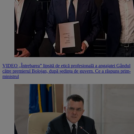
VIDEO „Întrebarea” lipsită de etică profesională a angajatei Gândul
către premierul Bolojan, după ședința de guvern. Ce a răspuns prim-
ministrul