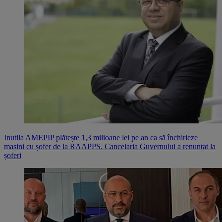
Inutila AMEPIP plătește 1,3 milioane lei pe an ca să închirieze
mașini cu șofer de la RAAPPS. Cancelaria Guvernului a renunțat la
șoferi