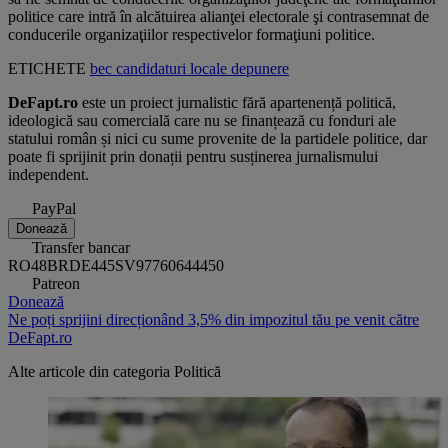
politice care intră în alcătuirea alianţei electorale şi contrasemnat de
conducerile organizaţiilor respectivelor formaţiuni politice.
ETICHETE
bec
candidaturi
locale
depunere
DeFapt.ro
este un proiect jurnalistic fără apartenență politică,
ideologică sau comercială care nu se finanțează cu fonduri ale
statului român și nici cu sume provenite de la partidele politice, dar
poate fi sprijinit prin donații pentru susținerea jurnalismului
independent.
PayPal
Donează
Transfer bancar
RO48BRDE445SV97760644450
Patreon
Donează
Ne poți sprijini direcționând 3,5% din impozitul tău pe venit către
DeFapt.ro
Alte articole din categoria
Politică