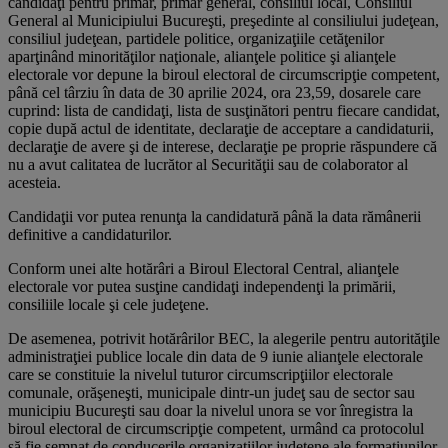
candidaţi pentru primar, primar general, consiliul local, Consiliul
General al Municipiului Bucureşti, preşedinte al consiliului judeţean,
consiliul judeţean, partidele politice, organizaţiile cetăţenilor
aparţinând minorităţilor naţionale, alianţele politice şi alianţele
electorale vor depune la biroul electoral de circumscripţie competent,
până cel târziu în data de 30 aprilie 2024, ora 23,59, dosarele care
cuprind: lista de candidaţi, lista de susţinători pentru fiecare candidat,
copie după actul de identitate, declaraţie de acceptare a candidaturii,
declaraţie de avere şi de interese, declaraţie pe proprie răspundere că
nu a avut calitatea de lucrător al Securităţii sau de colaborator al
acesteia.
Candidaţii vor putea renunţa la candidatură până la data rămânerii
definitive a candidaturilor.
Conform unei alte hotărâri a Biroul Electoral Central, alianţele
electorale vor putea susţine candidaţi independenţi la primării,
consiliile locale şi cele judeţene.
De asemenea, potrivit hotărârilor BEC, la alegerile pentru autorităţile
administraţiei publice locale din data de 9 iunie alianţele electorale
care se constituie la nivelul tuturor circumscripţiilor electorale
comunale, orăşeneşti, municipale dintr-un judeţ sau de sector sau
municipiu Bucureşti sau doar la nivelul unora se vor înregistra la
biroul electoral de circumscripţie competent, urmând ca protocolul
să fie semnat de conducerile organizaţiilor judeţene ale formaţiunilor