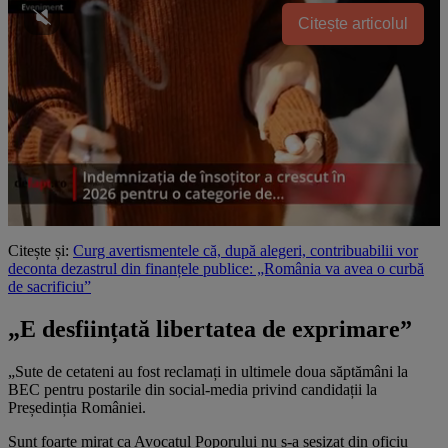
Citește articolul
Citește și:
Curg avertismentele că, după alegeri, contribuabilii vor
deconta dezastrul din finanțele publice: „România va avea o curbă
de sacrificiu”
„E desființată libertatea de exprimare”
„Sute de cetateni au fost reclamați in ultimele doua săptămâni la
BEC pentru postarile din social-media privind candidații la
Președinția României.
Sunt foarte mirat ca Avocatul Poporului nu s-a sesizat din oficiu