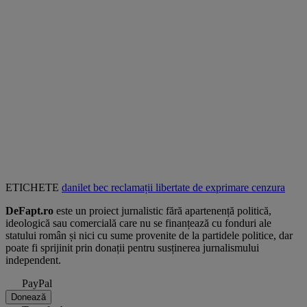
ETICHETE
danilet
bec
reclamații
libertate de exprimare
cenzura
DeFapt.ro
este un proiect jurnalistic fără apartenență politică,
ideologică sau comercială care nu se finanțează cu fonduri ale
statului român și nici cu sume provenite de la partidele politice, dar
poate fi sprijinit prin donații pentru susținerea jurnalismului
independent.
PayPal
Donează