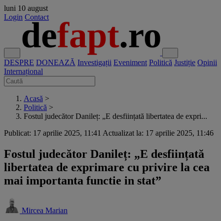
luni
10 august
Login
Contact
DESPRE
DONEAZĂ
Investigații
Eveniment
Politică
Justiție
Opinii
Internațional
Acasă
>
Politică
>
Fostul judecător Danileț: „E desființată libertatea de expri...
Publicat: 17 aprilie 2025, 11:41
Actualizat la: 17 aprilie 2025, 11:46
Fostul judecător Danileț: „E desființată
libertatea de exprimare cu privire la cea
mai importanta functie in stat”
Mircea Marian