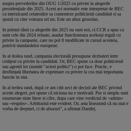
asupra prevederilor din OUG 1/2025 cu privire la alegerile
prezidențiale din 2025. Acest act normativ este interpretat de BEC
ca interzicand cetatenilor sa comenteze politicienii candidati si sa
spună cu cine voteaza ori nu. Este un abuz grosolan.
In primul rând ca alegerile din 2025 nu sunt noi, ci CCR a spus ca
sunt cele din 2024 reluate, asadar functioneaza aceleași reguli cu
privire la campanie, care nu pot fi modificate in cursul acesteia,
potrivit standardelor europene.
In al doilea rand, campania electorală presupune dezbateri intre
cetățeni cu privire la candidati. Or, BEC spune ca doar politicienii
sau agentii lor (numiti "actori politici") o pot face. Practic, e
desființată libertatea de exprimare cu privire la cea mai importanta
functie in stat.
In al treilea rand, după ce am citit zeci de decizii ale BEC privind
aceste alegeri, pot spune că niciuna nu e motivată. Pur si simplu sunt
enumerate niste litere si cifre, dupa care vine verdictul de «admis»
sau «respins». Arbitrariul este evident. Or, asta înseamnă că nu mai e
vorba de drepturi, ci de abuzuri”, a afirmat Danileț.