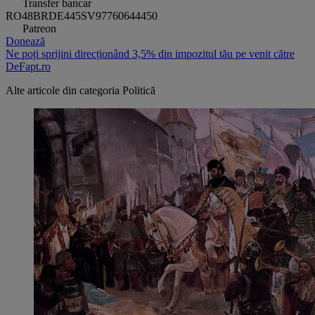
Transfer bancar
RO48BRDE445SV97760644450
Patreon
Donează
Ne poți sprijini direcționând 3,5% din impozitul tău pe venit către
DeFapt.ro
Alte articole din categoria
Politică