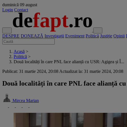
duminică
09 august
Login
Contact
DESPRE
DONEAZĂ
Investigații
Eveniment
Politică
Justiție
Opinii
Acasă
>
Politică
>
Două localități în care PNL face alianță cu USR: Agigea și Î...
Publicat: 31 martie 2024, 20:08
Actualizat la: 31 martie 2024, 20:08
Două localități în care PNL face alianță c
Mircea Marian