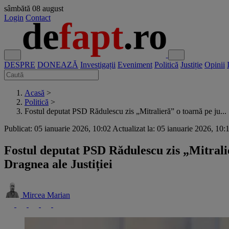
sâmbătă
08 august
Login
Contact
DESPRE
DONEAZĂ
Investigații
Eveniment
Politică
Justiție
Opinii
Acasă
>
Politică
>
Fostul deputat PSD Rădulescu zis „Mitralieră” o toarnă pe ju...
Publicat: 05 ianuarie 2026, 10:02
Actualizat la: 05 ianuarie 2026, 10:
Fostul deputat PSD Rădulescu zis „Mitralie
Dragnea ale Justiției
Mircea Marian