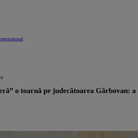
Internațional
14
ră” o toarnă pe judecătoarea Gârbovan: a c