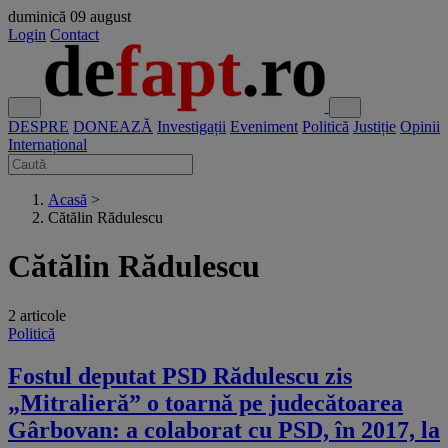
duminică
09 august
Login
Contact
DESPRE
DONEAZĂ
Investigații
Eveniment
Politică
Justiție
Opinii
Internațional
Acasă
>
Cătălin Rădulescu
Cătălin Rădulescu
2 articole
Politică
Fostul deputat PSD Rădulescu zis
„Mitralieră” o toarnă pe judecătoarea
Gârbovan: a colaborat cu PSD, în 2017, la