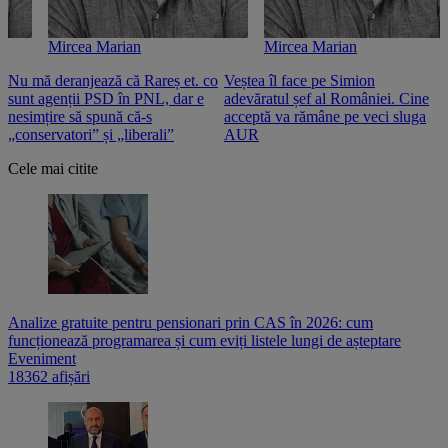
Mircea Marian
Mircea Marian
Nu mă deranjează că Rareș et. co
Veștea îl face pe Simion
S
sunt agenții PSD în PNL, dar e
adevăratul șef al României. Cine
n
nesimțire să spună că-s
acceptă va rămâne pe veci sluga
o
„conservatori” și „liberali”
AUR
Cele mai citite
Analize gratuite pentru pensionari prin CAS în 2026: cum
funcționează programarea și cum eviți listele lungi de așteptare
Eveniment
18362 afișări