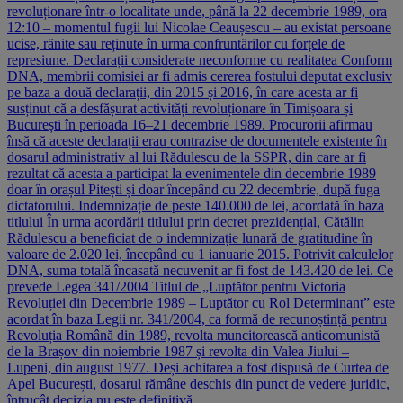
revoluționare într-o localitate unde, până la 22 decembrie 1989, ora
12:10 – momentul fugii lui Nicolae Ceaușescu – au existat persoane
ucise, rănite sau reținute în urma confruntărilor cu forțele de
represiune. Declarații considerate neconforme cu realitatea Conform
DNA, membrii comisiei ar fi admis cererea fostului deputat exclusiv
pe baza a două declarații, din 2015 și 2016, în care acesta ar fi
susținut că a desfășurat activități revoluționare în Timișoara și
București în perioada 16–21 decembrie 1989. Procurorii afirmau
însă că aceste declarații erau contrazise de documentele existente în
dosarul administrativ al lui Rădulescu de la SSPR, din care ar fi
rezultat că acesta a participat la evenimentele din decembrie 1989
doar în orașul Pitești și doar începând cu 22 decembrie, după fuga
dictatorului. Indemnizație de peste 140.000 de lei, acordată în baza
titlului În urma acordării titlului prin decret prezidențial, Cătălin
Rădulescu a beneficiat de o indemnizație lunară de gratitudine în
valoare de 2.020 lei, începând cu 1 ianuarie 2015. Potrivit calculelor
DNA, suma totală încasată necuvenit ar fi fost de 143.420 de lei. Ce
prevede Legea 341/2004 Titlul de „Luptător pentru Victoria
Revoluției din Decembrie 1989 – Luptător cu Rol Determinant” este
acordat în baza Legii nr. 341/2004, ca formă de recunoștință pentru
Revoluția Română din 1989, revolta muncitorească anticomunistă
de la Brașov din noiembrie 1987 și revolta din Valea Jiului –
Lupeni, din august 1977. Deși achitarea a fost dispusă de Curtea de
Apel București, dosarul rămâne deschis din punct de vedere juridic,
întrucât decizia nu este definitivă.