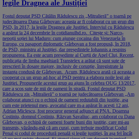
legile Dragnea ale Justiției
Fostul deputat PSD Cătălin Rădulescu zis „Mitralieră” o toarnă pe
judecătoarea Dana Gârbovan: aceasta ar fi colaborat cu un grup din
PSD, în 2017, la legile Dragnea ale Justiției. Interviul cu Rădulescu
a apărut la 24 decembrie în cotidianulhd.ro. Citește și: Narco-
nepoții soției lui Maduro: cum ajunge cocaina din Venezuela în
Europa, cu pașaport diplomatic Gârbovan a fost propusă, în 2018,
de PSD, ministru al Justiției, dar președintele Iohannis a respins
propunerea. Ea este acum președinte al Curții de Apel Cluj. Recent,
publicația de limba maghiară Transtelex a arătat că sunt sute de
prescrieri în dosare majore, inclusiv de corupție, înregistrate la
instanța condusă de Gârbovan. Acum, Rădulescu arată că aceasta a
cooperat cu un grup ad-hoc al PSD pentru a elabora noile legi ale
Justiției. Propunerile acestui grup au ajuns în celebra OUG 13/2017,
care a scos sute de mii de oameni în stradă. Fostul deputat PSD
Rădulescu zis „Mitralieră” o toarnă pe judecătoarea Gârbovan „Am
colaborat atunci cu o echipă de oameni redutabili din justiție, așa
cum este prietenul meu, avocatul care m-a apărat în acești 12 ani,
Adrian Miclescu, fost procuror general adjunct al PNA. Doamna
Costiniu, domnul Costiniu, Răzvan Savaliuc, am colaborat cu Dana
Gârbovan, o echipă de oameni foarte buni din justiție, care mi-au
transmis, văzându-mă că am curaj, cum trebuie modificat Codul
Penal și codul de procedură penală și legile justiției, în așa fel încât
să nu mai existe abuzuri. Și atunci sigur că am devenit inamicul