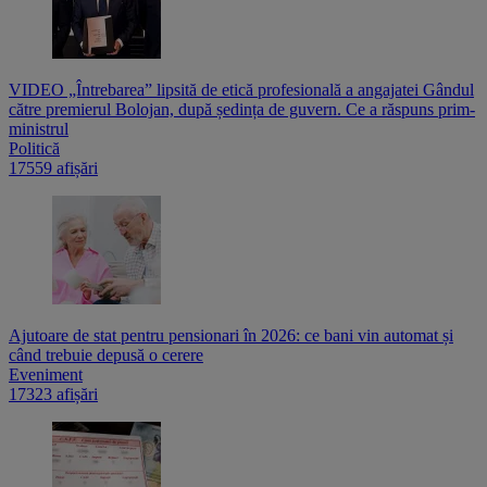
VIDEO „Întrebarea” lipsită de etică profesională a angajatei Gândul
către premierul Bolojan, după ședința de guvern. Ce a răspuns prim-
ministrul
Politică
17559 afișări
Ajutoare de stat pentru pensionari în 2026: ce bani vin automat și
când trebuie depusă o cerere
Eveniment
17323 afișări