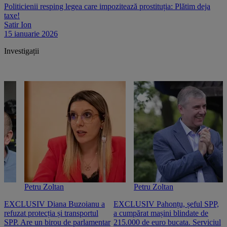
Politicienii resping legea care impozitează prostituția: Plătim deja
taxe!
Satir Ion
15 ianuarie 2026
Investigații
Petru Zoltan
Petru Zoltan
EXCLUSIV Diana Buzoianu a
EXCLUSIV Pahonțu, șeful SPP,
E
refuzat protecția și transportul
a cumpărat mașini blindate de
u
SPP. Are un birou de parlamentar
215.000 de euro bucata. Serviciul
c