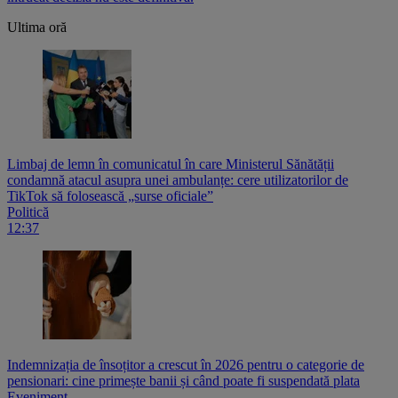
Ultima oră
Limbaj de lemn în comunicatul în care Ministerul Sănătății
condamnă atacul asupra unei ambulanțe: cere utilizatorilor de
TikTok să folosească „surse oficiale”
Politică
12:37
Indemnizația de însoțitor a crescut în 2026 pentru o categorie de
pensionari: cine primește banii și când poate fi suspendată plata
Eveniment