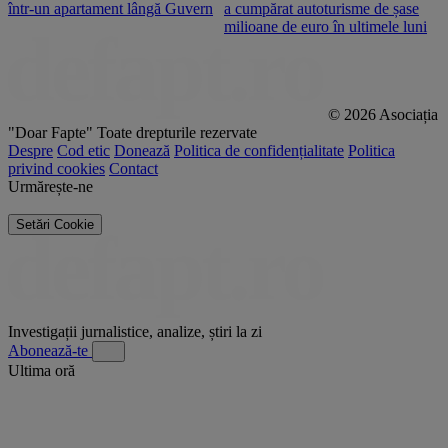
într-un apartament lângă Guvern
a cumpărat autoturisme de șase
O
milioane de euro în ultimele luni
p
© 2026 Asociația
"Doar Fapte"
Toate drepturile rezervate
Despre
Cod etic
Donează
Politica de confidențialitate
Politica
privind cookies
Contact
Urmărește-ne
Setări Cookie
Investigații jurnalistice, analize, știri la zi
Abonează-te
Ultima oră