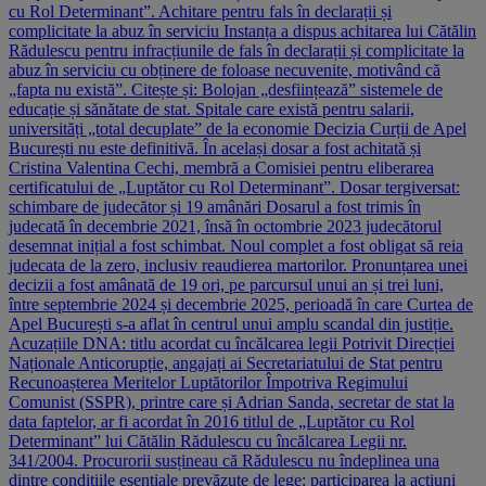
cu Rol Determinant”. Achitare pentru fals în declarații și
complicitate la abuz în serviciu Instanța a dispus achitarea lui Cătălin
Rădulescu pentru infracțiunile de fals în declarații și complicitate la
abuz în serviciu cu obținere de foloase necuvenite, motivând că
„fapta nu există”. Citește și: Bolojan „desființează” sistemele de
educație și sănătate de stat. Spitale care există pentru salarii,
universități „total decuplate” de la economie Decizia Curții de Apel
București nu este definitivă. În același dosar a fost achitată și
Cristina Valentina Cechi, membră a Comisiei pentru eliberarea
certificatului de „Luptător cu Rol Determinant”. Dosar tergiversat:
schimbare de judecător și 19 amânări Dosarul a fost trimis în
judecată în decembrie 2021, însă în octombrie 2023 judecătorul
desemnat inițial a fost schimbat. Noul complet a fost obligat să reia
judecata de la zero, inclusiv reaudierea martorilor. Pronunțarea unei
decizii a fost amânată de 19 ori, pe parcursul unui an și trei luni,
între septembrie 2024 și decembrie 2025, perioadă în care Curtea de
Apel București s-a aflat în centrul unui amplu scandal din justiție.
Acuzațiile DNA: titlu acordat cu încălcarea legii Potrivit Direcției
Naționale Anticorupție, angajați ai Secretariatului de Stat pentru
Recunoașterea Meritelor Luptătorilor Împotriva Regimului
Comunist (SSPR), printre care și Adrian Sanda, secretar de stat la
data faptelor, ar fi acordat în 2016 titlul de „Luptător cu Rol
Determinant” lui Cătălin Rădulescu cu încălcarea Legii nr.
341/2004. Procurorii susțineau că Rădulescu nu îndeplinea una
dintre condițiile esențiale prevăzute de lege: participarea la acțiuni