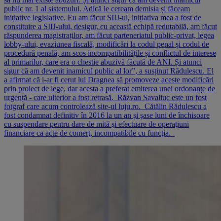
public nr. 1 al sistemului. Adică le ceream demisia și făceam
inițiative legislative. Eu am făcut SIIJ-ul, inițiativa mea a fost de
constituire a SIIJ-ului, desigur, cu această echipă redutabilă, am făcut
răspunderea magistraților, am făcut parteneriatul public-privat, legea
lobby-ului, evaziunea fiscală, modificări la codul penal și codul de
procedură penală, am scos incompatibilitățile și conflictul de interese
al primarilor, care era o chestie abuzivă făcută de ANI. Și atunci
sigur că am devenit inamicul public al lor”, a susținut Rădulescu. El
a afirmat că i-ar fi cerut lui Dragnea să promoveze aceste modificări
prin proiect de lege, dar acesta a preferat emiterea unei ordonanțe de
urgență - care ulterior a fost retrasă. Răzvan Savaliuc este un fost
fotgraf care acum controlează site-ul luju.ro. Cătălin Rădulescu a
fost condamnat definitiv în 2016 la un an şi şase luni de închisoare
cu suspendare pentru dare de mită şi efectuare de operaţiuni
financiare ca acte de comerţ, incompatibile cu funcţia.