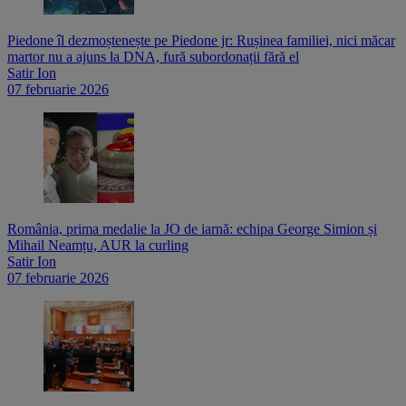
Piedone îl dezmoștenește pe Piedone jr: Rușinea familiei, nici măcar
martor nu a ajuns la DNA, fură subordonații fără el
Satir Ion
07 februarie 2026
România, prima medalie la JO de iarnă: echipa George Simion și
Mihail Neamțu, AUR la curling
Satir Ion
07 februarie 2026