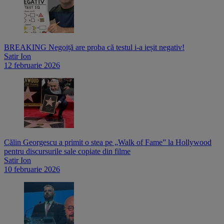
BREAKING Negoiță are proba că testul i-a ieșit negativ!
Satir Ion
12 februarie 2026
Călin Georgescu a primit o stea pe „Walk of Fame” la Hollywood
pentru discursurile sale copiate din filme
Satir Ion
10 februarie 2026