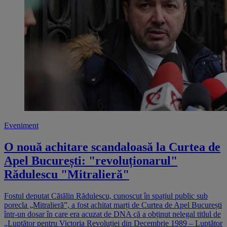
Eveniment
O nouă achitare scandaloasă la Curtea de
Apel București: "revoluționarul"
Rădulescu "Mitralieră"
Fostul deputat Cătălin Rădulescu, cunoscut în spațiul public sub
porecla „Mitralieră”, a fost achitat marți de Curtea de Apel București
într-un dosar în care era acuzat de DNA că a obținut nelegal titlul de
„Luptător pentru Victoria Revoluției din Decembrie 1989 – Luptător