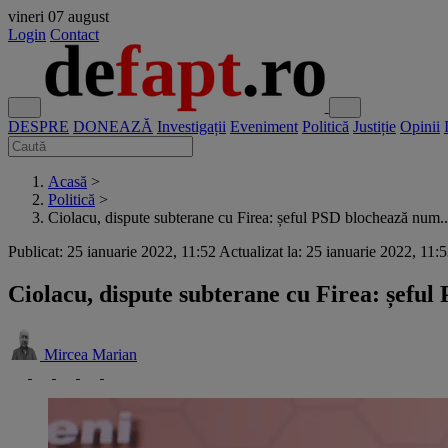
vineri
07 august
Login
Contact
DESPRE
DONEAZĂ
Investigații
Eveniment
Politică
Justiție
Opinii
Acasă
>
Politică
>
Ciolacu, dispute subterane cu Firea: șeful PSD blochează num..
Publicat: 25 ianuarie 2022, 11:52
Actualizat la: 25 ianuarie 2022, 11:
Ciolacu, dispute subterane cu Firea: șeful
Mircea Marian