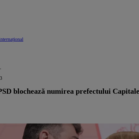
Internațional
.
53
 PSD blochează numirea prefectului Capitale