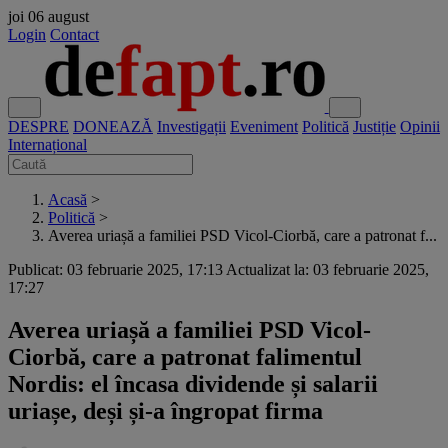
joi
06 august
Login
Contact
DESPRE
DONEAZĂ
Investigații
Eveniment
Politică
Justiție
Opinii
Internațional
Acasă
>
Politică
>
Averea uriașă a familiei PSD Vicol-Ciorbă, care a patronat f...
Publicat: 03 februarie 2025, 17:13
Actualizat la: 03 februarie 2025,
17:27
Averea uriașă a familiei PSD Vicol-
Ciorbă, care a patronat falimentul
Nordis: el încasa dividende și salarii
uriașe, deși și-a îngropat firma