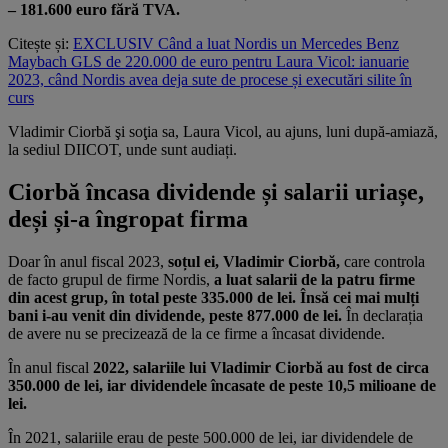
– 181.600 euro fără TVA.
Citește și:
EXCLUSIV Când a luat Nordis un Mercedes Benz
Maybach GLS de 220.000 de euro pentru Laura Vicol: ianuarie
2023, când Nordis avea deja sute de procese și executări silite în
curs
Vladimir Ciorbă şi soţia sa, Laura Vicol, au ajuns, luni după-amiază,
la sediul DIICOT, unde sunt audiați.
Ciorbă încasa dividende și salarii uriașe,
deși și-a îngropat firma
Doar în anul fiscal 2023,
soțul ei, Vladimir Ciorbă,
care controla
de facto grupul de firme Nordis,
a luat salarii de la patru firme
din acest grup, în total peste 335.000 de lei. Însă cei mai mulți
bani i-au venit din dividende, peste 877.000 de lei.
În declarația
de avere nu se precizează de la ce firme a încasat dividende.
În anul fiscal
2022,
salariile lui Vladimir Ciorbă au fost de circa
350.000 de lei, iar dividendele încasate de peste 10,5 milioane de
lei.
În 2021, salariile erau de peste 500.000 de lei, iar dividendele de