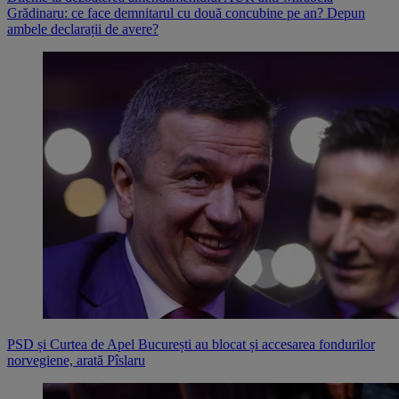
Grădinaru: ce face demnitarul cu două concubine pe an? Depun
ambele declarații de avere?
PSD și Curtea de Apel București au blocat și accesarea fondurilor
norvegiene, arată Pîslaru