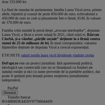
doar 333.000 lei.
La final de mandat de parlamentar, familia Laura Vicol avea, printre
altele, bijuterii și ceasuri de peste 850.000 de euro, echivalentul a
450.000 de euro in cash și plasamente într-o firmă, IGM, în valoare
de 370.000 de euro.
Familia celui numită în presă drept „avocata interlopilor”, deputata
Laura Vicol, a făcut o avere uriașă în 2021, când soțul ei,
Răzvan
Ciorbă, și-a vândut „părțile sociale” deținute la o firmă contra
sumei de 25 de milioane de lei.
În mod corespunzător, valoarea
bijuteriilor deținute de deputata Vicol a crescut exponențial.
ETICHETE
salarii
nordis
laura vicol
dividende
vladmir ciorba
DeFapt.ro
este un proiect jurnalistic fără apartenență politică,
ideologică sau comercială care nu se finanțează cu fonduri ale
statului român și nici cu sume provenite de la partidele politice, dar
poate fi sprijinit prin donații pentru susținerea jurnalismului
independent.
PayPal
Donează
Transfer bancar
RO48BRDE445SV97760644450