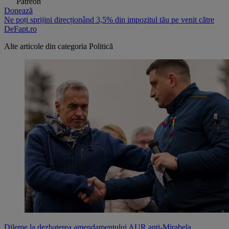
Patreon
Donează
Ne poți sprijini direcționând 3,5% din impozitul tău pe venit către
DeFapt.ro
Alte articole din categoria
Politică
Dileme la dezbaterea amendamentului AUR anti-Mirabela