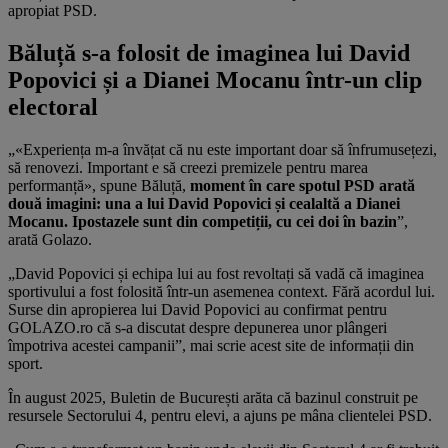
apropiat PSD.
Băluță s-a folosit de imaginea lui David
Popovici și a Dianei Mocanu într-un clip
electoral
„«Experiența m-a învățat că nu este important doar să înfrumusețezi,
să renovezi. Important e să creezi premizele pentru marea
performanță», spune Băluță,
moment în care spotul PSD arată
două imagini: una a lui David Popovici și cealaltă a Dianei
Mocanu. Ipostazele sunt din competiții, cu cei doi în bazin
”,
arată Golazo.
„David Popovici și echipa lui au fost revoltați să vadă că imaginea
sportivului a fost folosită într-un asemenea context. Fără acordul lui.
Surse din apropierea lui David Popovici au confirmat pentru
GOLAZO.ro că s-a discutat despre depunerea unor plângeri
împotriva acestei campanii”, mai scrie acest site de informații din
sport.
În august 2025, Buletin de București arăta că bazinul construit pe
resursele Sectorului 4, pentru elevi, a ajuns pe mâna clientelei PSD.