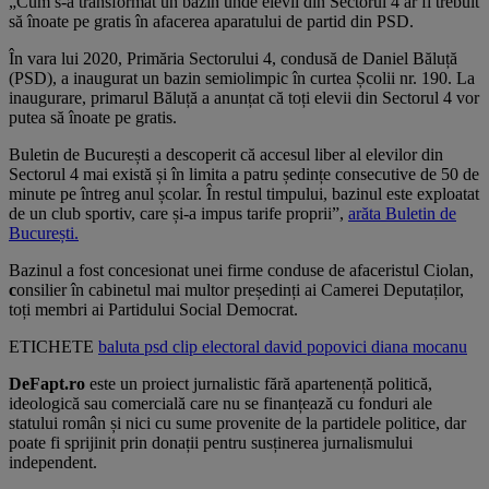
„Cum s-a transformat un bazin unde elevii din Sectorul 4 ar fi trebuit
să înoate pe gratis în afacerea aparatului de partid din PSD.
În vara lui 2020, Primăria Sectorului 4, condusă de Daniel Băluță
(PSD), a inaugurat un bazin semiolimpic în curtea Școlii nr. 190. La
inaugurare, primarul Băluță a anunțat că toți elevii din Sectorul 4 vor
putea să înoate pe gratis.
Buletin de București a descoperit că accesul liber al elevilor din
Sectorul 4 mai există și în limita a patru ședințe consecutive de 50 de
minute pe întreg anul școlar. În restul timpului, bazinul este exploatat
de un club sportiv, care și-a impus tarife proprii”,
arăta Buletin de
București.
Bazinul a fost concesionat unei firme conduse de afaceristul Ciolan,
c
onsilier în cabinetul mai multor președinți ai Camerei Deputaților,
toți membri ai Partidului Social Democrat.
ETICHETE
baluta
psd
clip electoral
david popovici
diana mocanu
DeFapt.ro
este un proiect jurnalistic fără apartenență politică,
ideologică sau comercială care nu se finanțează cu fonduri ale
statului român și nici cu sume provenite de la partidele politice, dar
poate fi sprijinit prin donații pentru susținerea jurnalismului
independent.