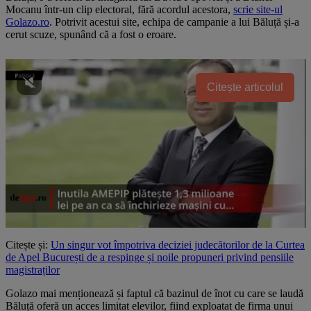
Mocanu într-un clip electoral, fără acordul acestora,
scrie site-ul
Golazo.ro
. Potrivit acestui site, echipa de campanie a lui Băluță și-a
cerut scuze, spunând că a fost o eroare.
Citește articolul
Citește și:
Un singur vot împotriva deciziei judecătorilor de la Curtea
de Apel București de a respinge și noile propuneri privind pensiile
magistraților
Golazo mai menționează și faptul că bazinul de înot cu care se laudă
Băluță oferă un acces limitat elevilor, fiind exploatat de firma unui