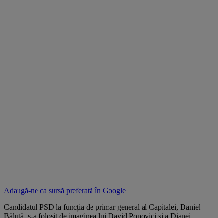
Adaugă-ne ca sursă preferată în
Google
Candidatul PSD la funcția de primar general al Capitalei, Daniel
Băluță, s-a folosit de imaginea lui David Popovici și a Dianei