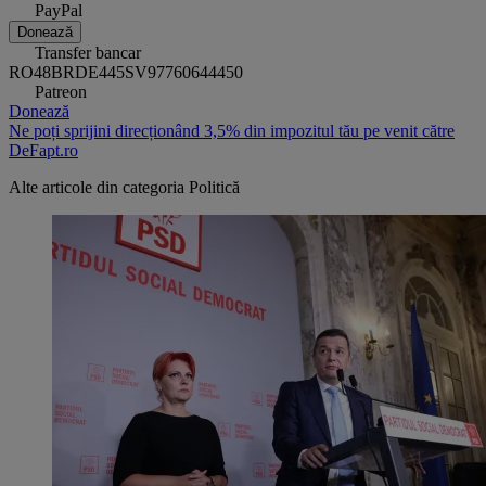
PayPal
Donează
Transfer bancar
RO48BRDE445SV97760644450
Patreon
Donează
Ne poți sprijini direcționând 3,5% din impozitul tău pe venit către
DeFapt.ro
Alte articole din categoria
Politică