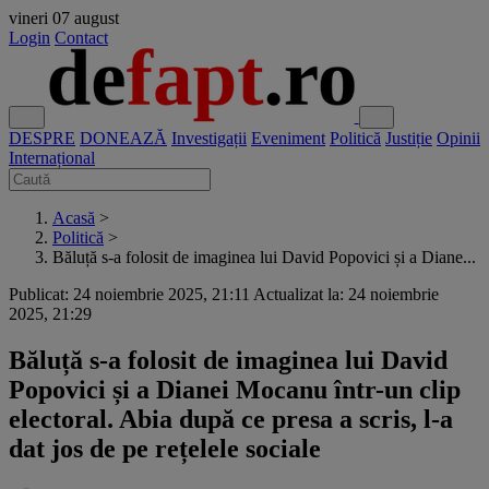
vineri
07 august
Login
Contact
DESPRE
DONEAZĂ
Investigații
Eveniment
Politică
Justiție
Opinii
Internațional
Acasă
>
Politică
>
Băluță s-a folosit de imaginea lui David Popovici și a Diane...
Publicat: 24 noiembrie 2025, 21:11
Actualizat la: 24 noiembrie
2025, 21:29
Băluță s-a folosit de imaginea lui David
Popovici și a Dianei Mocanu într-un clip
electoral. Abia după ce presa a scris, l-a
dat jos de pe rețelele sociale