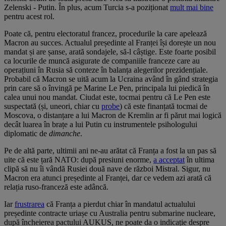
Zelenski - Putin. În plus, acum Turcia s-a poziționat
mult mai bine
pentru acest rol.
Poate că, pentru electoratul francez, procedurile la care apelează
Macron au succes. Actualul președinte al Franței își dorește un nou
mandat și are șanse, arată sondajele, să-l câștige. Este foarte posibil
ca locurile de muncă asigurate de companiile franceze care au
operațiuni în Rusia să conteze în balanța alegerilor prezidențiale.
Probabil că Macron se uită acum la Ucraina având în gând strategia
prin care să o învingă pe Marine Le Pen, principala lui piedică în
calea unui nou mandat. Ciudat este, tocmai pentru că Le Pen este
suspectată (și, uneori, chiar cu
probe
) că este finanțată tocmai de
Moscova, o distanțare a lui Macron de Kremlin ar fi părut mai logică
decât luarea în brațe a lui Putin cu instrumentele psihologului
diplomatic de
dimanche
.
Pe de altă parte, ultimii ani ne-au arătat că Franța a fost la un pas să
uite că este țară NATO: după presiuni enorme,
a acceptat
în ultima
clipă să nu îi vândă Rusiei două nave de război Mistral. Sigur, nu
Macron era atunci președinte al Franței, dar ce vedem azi arată că
relația ruso-franceză este adâncă.
Iar
frustrarea
că Franța a pierdut chiar în mandatul actualului
președinte contracte uriașe cu Australia pentru submarine nucleare,
după încheierea pactului AUKUS, ne poate da o indicație despre