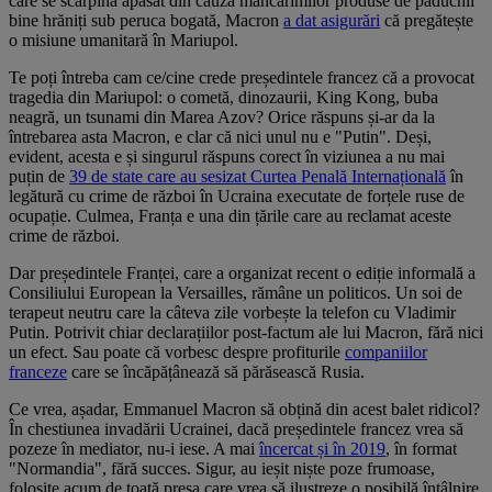
care se scarpină apăsat din cauza mâncărimilor produse de păduchii
bine hrăniți sub peruca bogată, Macron
a dat asigurări
că pregătește
o misiune umanitară în Mariupol.
Te poți întreba cam ce/cine crede președintele francez că a provocat
tragedia din Mariupol: o cometă, dinozaurii, King Kong, buba
neagră, un tsunami din Marea Azov? Orice răspuns și-ar da la
întrebarea asta Macron, e clar că nici unul nu e "Putin". Deși,
evident, acesta e și singurul răspuns corect în viziunea a nu mai
puțin de
39 de state care au sesizat Curtea Penală Internațională
în
legătură cu crime de război în Ucraina executate de forțele ruse de
ocupație. Culmea, Franța e una din țările care au reclamat aceste
crime de război.
Dar președintele Franței, care a organizat recent o ediție informală a
Consiliului European la Versailles, rămâne un politicos. Un soi de
terapeut neutru care la câteva zile vorbește la telefon cu Vladimir
Putin. Potrivit chiar declarațiilor post-factum ale lui Macron, fără nici
un efect. Sau poate că vorbesc despre profiturile
companiilor
franceze
care se încăpățânează să părăsească Rusia.
Ce vrea, așadar, Emmanuel Macron să obțină din acest balet ridicol?
În chestiunea invadării Ucrainei, dacă președintele francez vrea să
pozeze în mediator, nu-i iese. A mai
încercat și în 2019
, în format
"Normandia", fără succes. Sigur, au ieșit niște poze frumoase,
folosite acum de toată presa care vrea să ilustreze o posibilă întâlnire