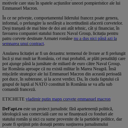
motivele care stau în spatele acțiunilor uneori pompieristice ale lui
Emmanuel Macron.
În ce ne privește, comportamentul liderului francez poate genera,
informal, o prelungire la nesfârșit a incertitudinii afacerii corvetelor.
Deși tranșată de mai bine de doi ani atât tehnic, cât și financiar, în
favoarea companiei statului francez Naval Group, licitația pentru
patru corvete destinate Armatei române
nu a dus nici până azi la
semnarea unui contract
.
Anularea licitației ar fi un dezastru: termenul de livrare ar fi prelungit
încă și mai mult iar România, cel mai probabil, ar plăti penalități care
pot ajunge până la jumătate de miliard de euro către Naval Group.
Iar România aproape că nu există militar în Marea Neagră. Însă
mișcările strategice ale lui Emmanuel Macron din această perioadă
pot duce, în subterane, și la acest verdict. Da, în ciuda faptului că
grupul de luptă al NATO constituit în România se va afla sub
comandă franceză.
ETICHETE
vladimir putin
mapn
corvete
emmanuel macron
DeFapt.ro
este un proiect jurnalistic fără apartenență politică,
ideologică sau comercială care nu se finanțează cu fonduri ale
statului român și nici cu sume provenite de la partidele politice, dar
poate fi sprijinit prin donații pentru susținerea jurnalismului