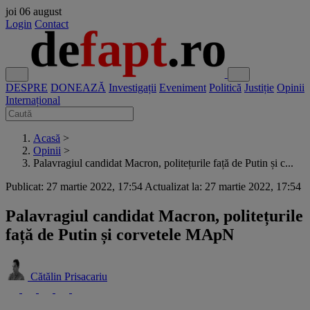
joi
06 august
Login
Contact
DESPRE
DONEAZĂ
Investigații
Eveniment
Politică
Justiție
Opinii
Internațional
Acasă
>
Opinii
>
Palavragiul candidat Macron, politețurile față de Putin și c...
Publicat: 27 martie 2022, 17:54
Actualizat la: 27 martie 2022, 17:54
Palavragiul candidat Macron, politețurile
față de Putin și corvetele MApN
Cătălin Prisacariu