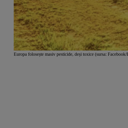
Europa folosește masiv pesticide, deși toxice (sursa: Facebo