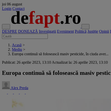
joi
06 august
Login
Contact
DESPRE
DONEAZĂ
Investigații
Eveniment
Politică
Justiție
Opinii
Acasă
>
Mediu
>
Europa continuă să folosească masiv pesticide, în ciuda aver...
Publicat: 26 aprilie 2023, 13:10
Actualizat la: 26 aprilie 2023, 13:10
Europa continuă să folosească masiv pesti
Alex Preda