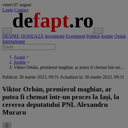
vineri
07 august
Login
Contact
DESPRE
DONEAZĂ
Investigații
Eveniment
Politică
Justiție
Opinii
Internațional
Acasă
>
Justiție
>
Viktor Orbán, premierul maghiar, ar putea fi chemat într-un...
Publicat: 30 martie 2023, 09:31
Actualizat la: 30 martie 2023, 09:31
Viktor Orbán, premierul maghiar, ar
putea fi chemat într-un proces la Iași, la
cererea deputatului PNL Alexandru
Muraru