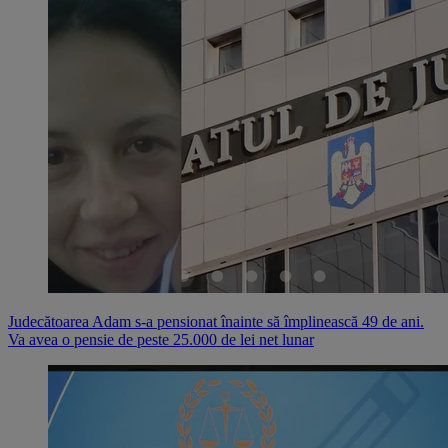
Judecătoarea Adam s-a pensionat înainte să împlinească 49 de ani.
Va avea o pensie de peste 25.000 de lei net lunar