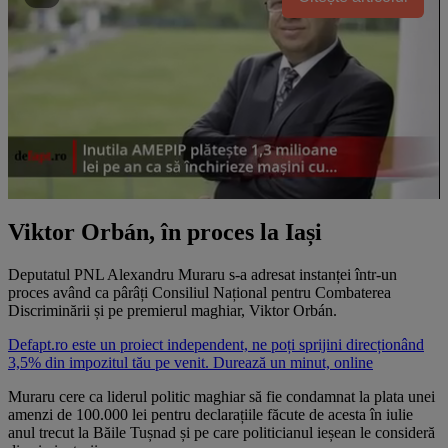
Viktor Orbán, în proces la Iași
Deputatul PNL Alexandru Muraru s-a adresat instanței într-un
proces având ca pârâți Consiliul Național pentru Combaterea
Discriminării și pe premierul maghiar, Viktor Orbán.
Defapt.ro este un proiect independent, ne poți sprijini direcționând
3,5% din impozitul tău pe venit. Durează un minut, online
Muraru cere ca liderul politic maghiar să fie condamnat la plata unei
amenzi de 100.000 lei pentru declarațiile făcute de acesta în iulie
anul trecut la Băile Tușnad și pe care politicianul ieșean le consideră