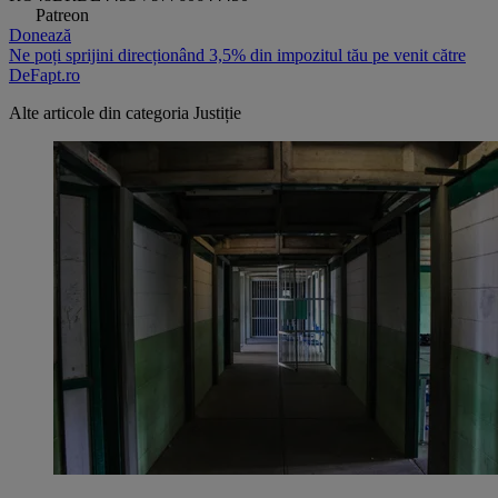
Patreon
Donează
Ne poți sprijini direcționând 3,5% din impozitul tău pe venit către
DeFapt.ro
Alte articole din categoria
Justiție