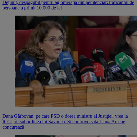
Deținut, despăgubit pentru aglomerația din penitenciar: traficantul de
persoane a primit 10.000 de lei
Dana Gârbovan, pe care PSD o dorea ministru al Justiției, vrea la
ÎCCJ, în subordinea lui Savonea. Și controversata Liana Arsene
concurează