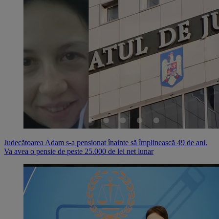
Judecătoarea Adam s-a pensionat înainte să împlinească 49 de ani.
Va avea o pensie de peste 25.000 de lei net lunar