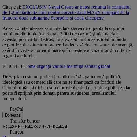
Citește și:
EXCLUSIV Naval Group ar putea renunța la contractul
de 1,2 miliarde de euro pentru corvete dacă MApN cumpără de la
francezi două submarine Scorpène și două elicoptere
Acest comitet alesese să nu declare starea de urgenţă la o primă
reuniune din iunie (când erau 3.000 de cazuri) şi nici de data
aceasta, potrivit lui Tedros, nu a existat un consens total în rândul
experţilor, dar directorul general a decis să declare starea de urgenţă,
având în vedere numărul mare şi în creştere al cazurilor din diferite
regiuni ale lumii.
ETICHETE
oms
urgență
variola
maimuță
sanitar
global
DeFapt.ro
este un proiect jurnalistic fără apartenență politică,
ideologică sau comercială care nu se finanțează cu fonduri ale
statului român și nici cu sume provenite de la partidele politice, dar
poate fi sprijinit prin donații pentru susținerea jurnalismului
independent.
PayPal
Donează
Transfer bancar
RO48BRDE445SV97760644450
Patreon