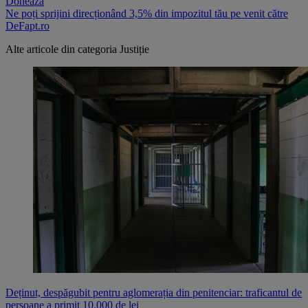
Donează
Ne poți sprijini direcționând 3,5% din impozitul tău pe venit către
DeFapt.ro
Alte articole din categoria
Justiție
Deținut, despăgubit pentru aglomerația din penitenciar: traficantul de
persoane a primit 10.000 de lei