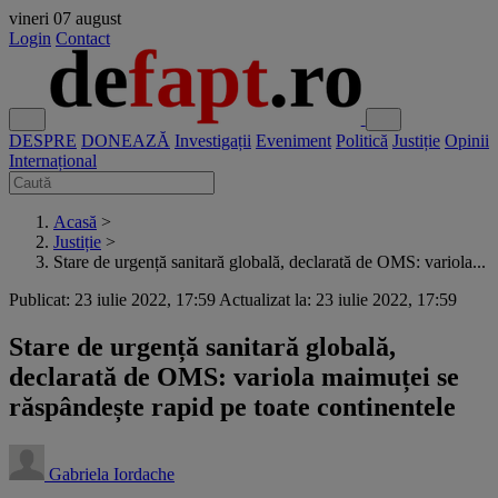
vineri
07 august
Login
Contact
DESPRE
DONEAZĂ
Investigații
Eveniment
Politică
Justiție
Opinii
Internațional
Acasă
>
Justiție
>
Stare de urgență sanitară globală, declarată de OMS: variola...
Publicat: 23 iulie 2022, 17:59
Actualizat la: 23 iulie 2022, 17:59
Stare de urgență sanitară globală,
declarată de OMS: variola maimuței se
răspândește rapid pe toate continentele
Gabriela Iordache