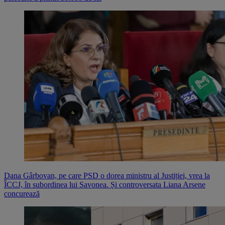
Dana Gârbovan, pe care PSD o dorea ministru al Justiției, vrea la
ÎCCJ, în subordinea lui Savonea. Și controversata Liana Arsene
concurează