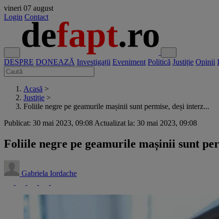
vineri
07 august
Login
Contact
DESPRE
DONEAZĂ
Investigații
Eveniment
Politică
Justiție
Opinii
Acasă
>
Justiție
>
Foliile negre pe geamurile mașinii sunt permise, deși interz...
Publicat: 30 mai 2023, 09:08
Actualizat la: 30 mai 2023, 09:08
Foliile negre pe geamurile mașinii sunt perm
Gabriela Iordache