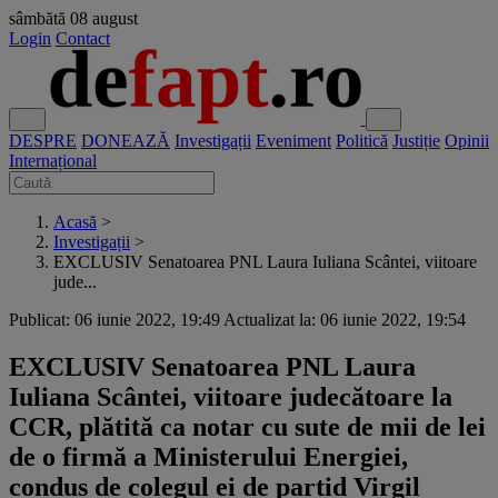
sâmbătă
08 august
Login
Contact
DESPRE
DONEAZĂ
Investigații
Eveniment
Politică
Justiție
Opinii
Internațional
Acasă
>
Investigații
>
EXCLUSIV Senatoarea PNL Laura Iuliana Scântei, viitoare
jude...
Publicat: 06 iunie 2022, 19:49
Actualizat la: 06 iunie 2022, 19:54
EXCLUSIV Senatoarea PNL Laura
Iuliana Scântei, viitoare judecătoare la
CCR, plătită ca notar cu sute de mii de lei
de o firmă a Ministerului Energiei,
condus de colegul ei de partid Virgil