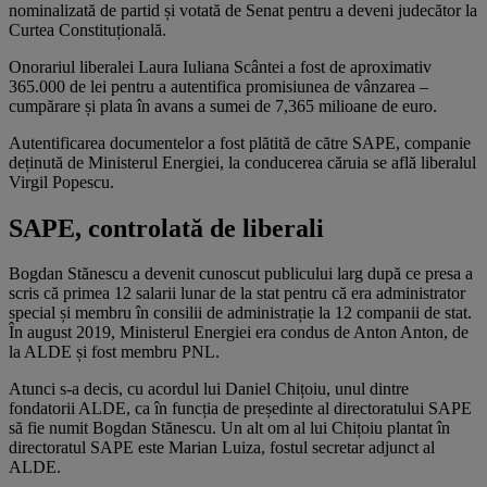
nominalizată de partid și votată de Senat pentru a deveni judecător la
Curtea Constituțională.
Onorariul liberalei Laura Iuliana Scântei a fost de aproximativ
365.000 de lei pentru a autentifica promisiunea de vânzarea –
cumpărare și plata în avans a sumei de 7,365 milioane de euro.
Autentificarea documentelor a fost plătită de către SAPE, companie
deținută de Ministerul Energiei, la conducerea căruia se află liberalul
Virgil Popescu.
SAPE, controlată de liberali
Bogdan Stănescu a devenit cunoscut publicului larg după ce presa a
scris că primea 12 salarii lunar de la stat pentru că era administrator
special și membru în consilii de administrație la 12 companii de stat.
În august 2019, Ministerul Energiei era condus de Anton Anton, de
la ALDE și fost membru PNL.
Atunci s-a decis, cu acordul lui Daniel Chițoiu, unul dintre
fondatorii ALDE, ca în funcția de președinte al directoratului SAPE
să fie numit Bogdan Stănescu. Un alt om al lui Chițoiu plantat în
directoratul SAPE este Marian Luiza, fostul secretar adjunct al
ALDE.