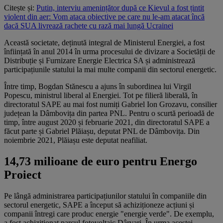
Citește și:
Putin, interviu amenințător după ce Kievul a fost țintit
violent din aer: Vom ataca obiective pe care nu le-am atacat încă
dacă SUA livrează rachete cu rază mai lungă Ucrainei
Această societate, deținută integral de Ministerul Energiei, a fost
înființată în anul 2014 în urma procesului de divizare a Societății de
Distribuție și Furnizare Energie Electrica SA și administrează
participațiunile statului la mai multe companii din sectorul energetic.
Între timp, Bogdan Stănescu a ajuns în subordinea lui Virgil
Popescu, ministrul liberal al Energiei. Tot pe filieră liberală, în
directoratul SAPE au mai fost numiți Gabriel Ion Grozavu, consilier
județean la Dâmbovița din partea PNL. Pentru o scurtă perioadă de
timp, între august 2020 și februarie 2021, din directoratul SAPE a
făcut parte și Gabriel Plăiașu, deputat PNL de Dâmbovița. Din
noiembrie 2021, Plăiașu este deputat neafiliat.
14,73 milioane de euro pentru Energo
Proiect
Pe lângă administrarea participațiunilor statului în companiile din
sectorul energetic, SAPE a început să achiziționeze acțiuni și
companii întregi care produc energie "energie verde". De exemplu,
a fost achiziționat parcul fotovoltaic Dârvari. În urma acestei