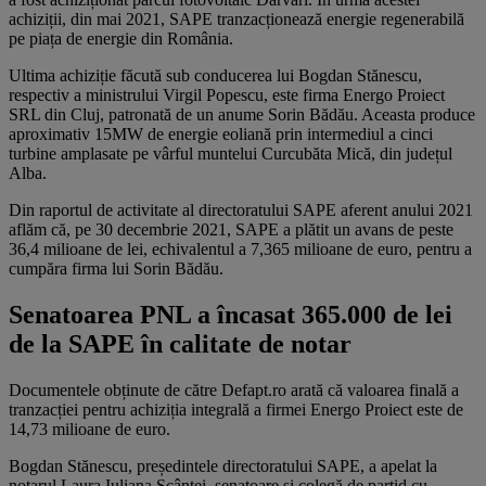
achiziții, din mai 2021, SAPE tranzacționează energie regenerabilă
pe piața de energie din România.
Ultima achiziție făcută sub conducerea lui Bogdan Stănescu,
respectiv a ministrului Virgil Popescu, este firma Energo Proiect
SRL din Cluj, patronată de un anume Sorin Bădău. Aceasta produce
aproximativ 15MW de energie eoliană prin intermediul a cinci
turbine amplasate pe vârful muntelui Curcubăta Mică, din județul
Alba.
Din raportul de activitate al directoratului SAPE aferent anului 2021
aflăm că, pe 30 decembrie 2021, SAPE a plătit un avans de peste
36,4 milioane de lei, echivalentul a 7,365 milioane de euro, pentru a
cumpăra firma lui Sorin Bădău.
Senatoarea PNL a încasat 365.000 de lei
de la SAPE în calitate de notar
Documentele obținute de către Defapt.ro arată că valoarea finală a
tranzacției pentru achiziția integrală a firmei Energo Proiect este de
14,73 milioane de euro.
Bogdan Stănescu, președintele directoratului SAPE, a apelat la
notarul Laura Iuliana Scântei, senatoare și colegă de partid cu