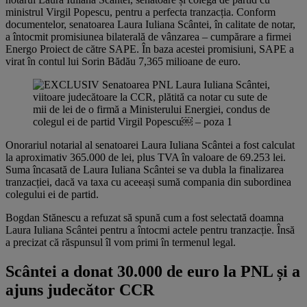
ministrul Virgil Popescu, pentru a perfecta tranzacția. Conform
documentelor, senatoarea Laura Iuliana Scântei, în calitate de notar,
a întocmit promisiunea bilaterală de vânzarea – cumpărare a firmei
Energo Proiect de către SAPE. În baza acestei promisiuni, SAPE a
virat în contul lui Sorin Bădău 7,365 milioane de euro.
Onorariul notarial al senatoarei Laura Iuliana Scântei a fost calculat
la aproximativ 365.000 de lei, plus TVA în valoare de 69.253 lei.
Suma încasată de Laura Iuliana Scântei se va dubla la finalizarea
tranzacției, dacă va taxa cu aceeași sumă compania din subordinea
colegului ei de partid.
Bogdan Stănescu a refuzat să spună cum a fost selectată doamna
Laura Iuliana Scântei pentru a întocmi actele pentru tranzacție. Însă
a precizat că răspunsul îl vom primi în termenul legal.
Scântei a donat 30.000 de euro la PNL și a
ajuns judecător CCR