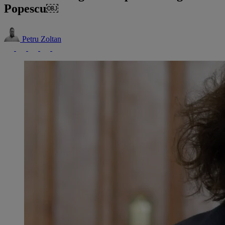
Popescu￼
Petru Zoltan