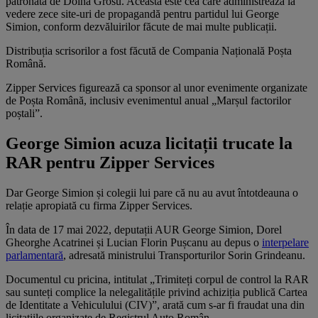
patronată de Doina Grosu. Aceasta este cea care administrează la
vedere zece site-uri de propagandă pentru partidul lui George
Simion, conform dezvăluirilor făcute de mai multe publicații.
Distribuția scrisorilor a fost făcută de Compania Națională Poșta
Română.
Zipper Services figurează ca sponsor al unor evenimente organizate
de Poșta Română, inclusiv evenimentul anual „Marșul factorilor
poștali”.
George Simion acuza licitații trucate la
RAR pentru Zipper Services
Dar George Simion și colegii lui pare că nu au avut întotdeauna o
relație apropiată cu firma Zipper Services.
În data de 17 mai 2022, deputații AUR George Simion, Dorel
Gheorghe Acatrinei și Lucian Florin Pușcanu au depus o
interpelare
parlamentară
, adresată ministrului Transporturilor Sorin Grindeanu.
Documentul cu pricina, intitulat „Trimiteți corpul de control la RAR
sau sunteți complice la nelegalitățile privind achiziția publică Cartea
de Identitate a Vehiculului (CIV)”, arată cum s-ar fi fraudat una din
licitațiile organizate de Registrul Auto Român.