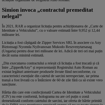
Simion invoca „contractul premeditat
nelegal”
În 2021, RAR a organizat licitația pentru achiziționarea de „Carte de
Identitate a Vehiculului”, cu o valoare estimată între 9,952 și 12,44
milioane lei.
Licitația a fost câștigată de Zipper Services SRL în asociere cu Any
Biztonsagi Nyomda Nyilvanosan Mukodo Reszvenytarsasag
(Ungaria) pentru doar trei milioane de lei. Adică de trei ori mai puțin
decât suma minimă estimată.
„Din executarea contractului a reieșit că licitația a fost trucată și că
între „Zipper&Any” și reprezentanții Registrului Auto Roman au
existat legături anterioare produsele livrate fiind neconforme, cu
caracteristici esențiale din caietul de sarcini nerespectate, iar prima
tranșă a fost livrată cu o întârziere de 60 de zile fără ca să existe vreo
sancțiune.
Hârtia din care este confecționată Cartea de Identitate a Vehiculului
(CIV) nu este conformă, holograma nu are cel puțin o zonă
demetalizată conform caietului de sarcini, iar oferta de hârtie primită
de la DIPA avea mențiunea precizată expres că nu se poate ajunge la