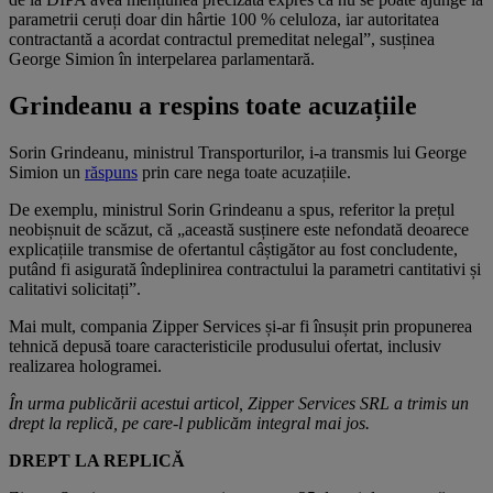
parametrii ceruți doar din hârtie 100 % celuloza, iar autoritatea
contractantă a acordat contractul premeditat nelegal”, susținea
George Simion în interpelarea parlamentară.
Grindeanu a respins toate acuzațiile
Sorin Grindeanu, ministrul Transporturilor, i-a transmis lui George
Simion un
răspuns
prin care nega toate acuzațiile.
De exemplu, ministrul Sorin Grindeanu a spus, referitor la prețul
neobișnuit de scăzut, că „această susținere este nefondată deoarece
explicațiile transmise de ofertantul câștigător au fost concludente,
putând fi asigurată îndeplinirea contractului la parametri cantitativi și
calitativi solicitați”.
Mai mult, compania Zipper Services și-ar fi însușit prin propunerea
tehnică depusă toare caracteristicile produsului ofertat, inclusiv
realizarea hologramei.
În urma publicării acestui articol, Zipper Services SRL a trimis un
drept la replică, pe care-l publicăm integral mai jos.
DREPT LA REPLICĂ