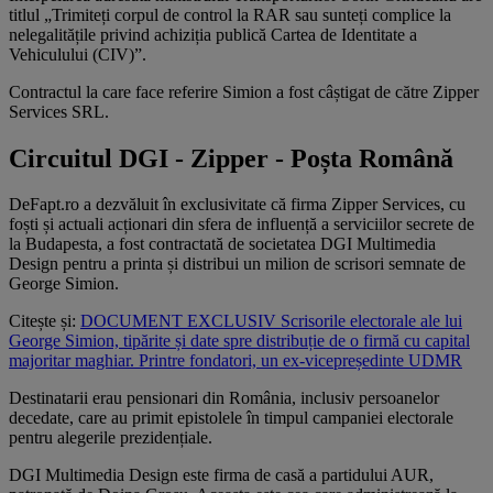
titlul „Trimiteți corpul de control la RAR sau sunteți complice la
nelegalitățile privind achiziția publică Cartea de Identitate a
Vehiculului (CIV)”.
Contractul la care face referire Simion a fost câștigat de către Zipper
Services SRL.
Circuitul DGI - Zipper - Poșta Română
DeFapt.ro a dezvăluit în exclusivitate că firma Zipper Services, cu
foști și actuali acționari din sfera de influență a serviciilor secrete de
la Budapesta, a fost contractată de societatea DGI Multimedia
Design pentru a printa și distribui un milion de scrisori semnate de
George Simion.
Citește și:
DOCUMENT EXCLUSIV Scrisorile electorale ale lui
George Simion, tipărite și date spre distribuție de o firmă cu capital
majoritar maghiar. Printre fondatori, un ex-vicepreședinte UDMR
Destinatarii erau pensionari din România, inclusiv persoanelor
decedate, care au primit epistolele în timpul campaniei electorale
pentru alegerile prezidențiale.
DGI Multimedia Design este firma de casă a partidului AUR,