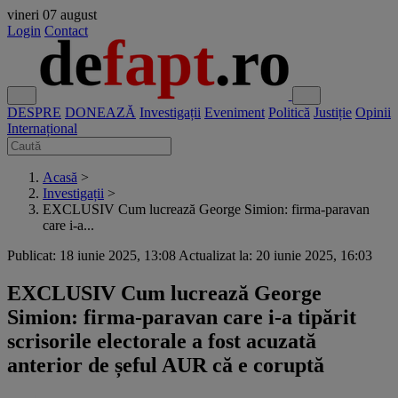
vineri
07 august
Login
Contact
DESPRE
DONEAZĂ
Investigații
Eveniment
Politică
Justiție
Opinii
Internațional
Acasă
>
Investigații
>
EXCLUSIV Cum lucrează George Simion: firma-paravan
care i-a...
Publicat: 18 iunie 2025, 13:08
Actualizat la: 20 iunie 2025, 16:03
EXCLUSIV Cum lucrează George
Simion: firma-paravan care i-a tipărit
scrisorile electorale a fost acuzată
anterior de șeful AUR că e coruptă