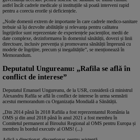
astfel încât cadrele medicale și instituțiile să poată interveni rapid
pentru a corecta erorile și deficiențele.
„Noile domenii extrem de importante în care cadrele medico-sanitare
trebuie să își dezvolte abilitățile și relevanța pentru calitatea
îngrijirilor sunt reprezentate de experiențele pacienților, medii de
date complexe, dezinformarea în domeniul sănătății, dovezi și linii
directoare, inclusiv prevenția și promovarea sănătății împreună cu
modele de îngrijire, precum și inegalitățile”, se menționează în
Memorandum.
Deputatul Ungureanu: „Rafila se află în
conflict de interese”
Deputatul Emanuel Ungureanu, de la USR, consideră că ministrul
Alexandru Rafila se află în conflict de interese în urma semnării
acestui memorandum cu Organizația Mondială a Sănătății.
„Din 2014 până în 2018 Rafiila a fost reprezentantul România la
OMS și din anul 2018 până în anul 2021 a fost membru în
Comitetul permanent al Biroului Regional al OMS pentru Europa și
membru în bordul executiv al OMS! (...)
Adică a direcționat, discreționar, pentru asistență