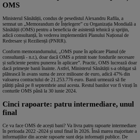
OMS
Ministerul Sănătății, condus de pesedistul Alexandru Rafila, a
semnat un „Memorandum de Înțelegere” cu Organizația Mondială a
Sănătății (OMS) pentru a beneficia de asistență tehnică și sprijin,
adică consultanță, în vederea implementării Planului Național de
Redresare și Reziliență (PNRR).
Conform memorandumului, „OMS pune în aplicare Planul (de
consultanță - n.r.), doar dacă OMS a primit toate fondurile necesare
și suficiente pentru punerea în aplicare”. Practic, OMS lucrează doar
dacă primește banii înainte. Astfel, Ministerul Sănătății s-a obligat să
plătească în avans suma de zece milioane de euro, adică 47% din
valoarea contractului de 21.253.776 euro. Banii urmează să fie
plătiți până pe 8 septembrie anul acesta. Restul banilor vor fi virați în
conturile OMS până la 30 iunie 2024.
Cinci rapoarte: patru intermediare, unul
final
Ce va face OMS de acești bani? Va livra patru rapoarte intermediare
în perioada 2022 -2024 și unul final în 2026. Însă marea majoritate a
informațiilor din aceste rapoarte sunt deja informații publice. De