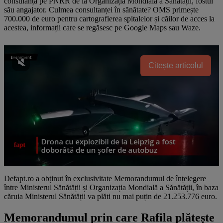
consulanță pe PNRR de la Organizația Mondială a Sănătății, fostul
său angajator. Culmea consultanței în sănătate? OMS primește
700.000 de euro pentru cartografierea spitalelor și căilor de acces la
acestea, informații care se regăsesc pe Google Maps sau Waze.
Citește articolul
Defapt.ro a obținut în exclusivitate Memorandumul de înțelegere
între Ministerul Sănătății și Organizația Mondială a Sănătății, în baza
căruia Ministerul Sănătății va plăti nu mai puțin de 21.253.776 euro.
Memorandumul prin care Rafila plătește