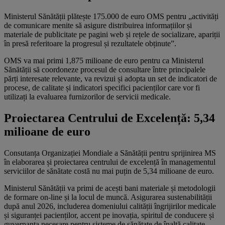
Ministerul Sănătății plătește 175.000 de euro OMS pentru „activități
de comunicare menite să asigure distribuirea informațiilor și
materiale de publicitate pe pagini web și rețele de socializare, apariții
în presă referitoare la progresul și rezultatele obținute”.
OMS va mai primi 1,875 milioane de euro pentru ca Ministerul
Sănătății să coordoneze procesul de consultare între principalele
părți interesate relevante, va revizui și adopta un set de indicatori de
procese, de calitate și indicatori specifici pacienților care vor fi
utilizați la evaluarea furnizorilor de servicii medicale.
Proiectarea Centrului de Excelență: 5,34
milioane de euro
Consutanța Organizației Mondiale a Sănătății pentru sprijinirea MS
în elaborarea și proiectarea centrului de excelență în managementul
serviciilor de sănătate costă nu mai puțin de 5,34 milioane de euro.
Ministerul Sănătății va primi de acești bani materiale și metodologii
de formare on-line și la locul de muncă. Asigurarea sustenabilității
după anul 2026, includerea domeniului calității îngrijirilor medicale
și siguranței pacienților, accent pe inovația, spiritul de conducere și
guvernanța necesare pentru sisteme de sănătate de înaltă calitate