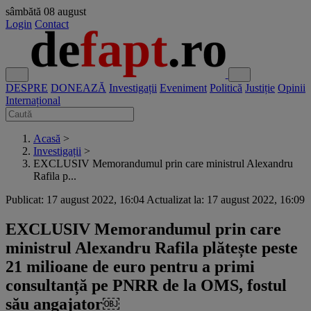
sâmbătă
08 august
Login
Contact
DESPRE
DONEAZĂ
Investigații
Eveniment
Politică
Justiție
Opinii
Internațional
Acasă
>
Investigații
>
EXCLUSIV Memorandumul prin care ministrul Alexandru
Rafila p...
Publicat: 17 august 2022, 16:04
Actualizat la: 17 august 2022, 16:09
EXCLUSIV Memorandumul prin care
ministrul Alexandru Rafila plătește peste
21 milioane de euro pentru a primi
consultanță pe PNRR de la OMS, fostul
său angajator￼