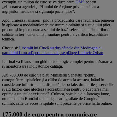
exemplu, un milion de euro se va duce către
OMS
pentru
„elaborarea agendei și Planului de Acțiune privind calitatea
îngrijirilor medicale și siguranța pacienților”.
Apoi urmează lansarea - pilot a procedurilor care facilitează punerea
în aplicare a modalităților de măsurare a calității și a studiului pilot,
precum și implementarea setului de bază selectat al indicatorilor de
calitate în trei - cinci unități sanitare pentru a verifica fezabilitatea
tehnică.
Citește și:
Liberalii lui Ciucă au dus câinele din Modrogan al
partidului la un adăpost de animale, se plânge Ludovic Orban
La final va fi lansat un ghid metodologic complet pentru măsurarea
și monitorizarea indicatorilor calității.
Alți 700.000 de euro va plăti Ministerul Sănătății "pentru
cartografierea spitalelor și a căilor de acces la acestea, luând în
considerare infrastructura, disparitățile sociale, drumurile și serviciile
și alți factori care afectează accesibilitatea pentru o adaptarea mai
optimă a unităților existente". Culmea, spitalele din întreaga lume,
nu numai din România, sunt deja cartografiate de Google. În
schimb, căile de acces la spitale sunt prezente pe orice hartă online.
175.000 de euro pentru comunicare