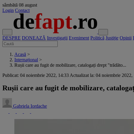
sâmbătă
08 august
Login
Contact
DESPRE
DONEAZĂ
Investigații
Eveniment
Politică
Justiție
Opinii
Acasă
>
Internațional
>
Rușii care au fugit de mobilizare, catalogați drept "trădăto...
Publicat: 04 noiembrie 2022, 14:33
Actualizat la: 04 noiembrie 2022,
Rușii care au fugit de mobilizare, cataloga
Gabriela Iordache