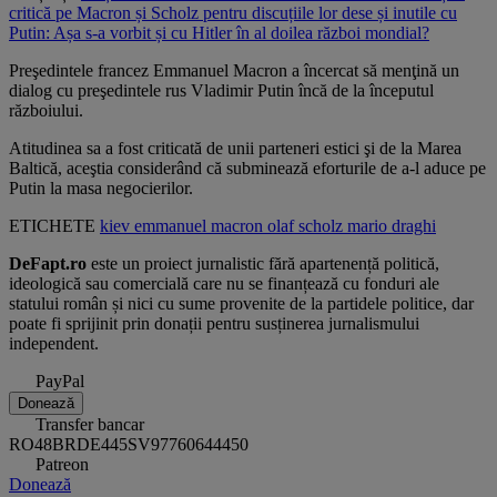
critică pe Macron și Scholz pentru discuțiile lor dese și inutile cu
Putin: Așa s-a vorbit și cu Hitler în al doilea război mondial?
Preşedintele francez Emmanuel Macron a încercat să menţină un
dialog cu preşedintele rus Vladimir Putin încă de la începutul
războiului.
Atitudinea sa a fost criticată de unii parteneri estici şi de la Marea
Baltică, aceştia considerând că subminează eforturile de a-l aduce pe
Putin la masa negocierilor.
ETICHETE
kiev
emmanuel macron
olaf scholz
mario draghi
DeFapt.ro
este un proiect jurnalistic fără apartenență politică,
ideologică sau comercială care nu se finanțează cu fonduri ale
statului român și nici cu sume provenite de la partidele politice, dar
poate fi sprijinit prin donații pentru susținerea jurnalismului
independent.
PayPal
Donează
Transfer bancar
RO48BRDE445SV97760644450
Patreon
Donează