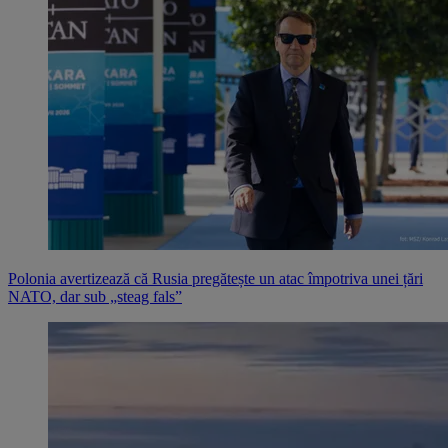
Polonia avertizează că Rusia pregătește un atac împotriva unei țări
NATO, dar sub „steag fals”