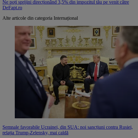
Ne poți sprijini direcționând 3,5% din impozitul tău pe venit către
DeFapt.ro
Alte articole din categoria
Internațional
Semnale favorabile Ucrainei, din SUA: noi sancțiuni contra Rusiei,
relația Trump-Zelensky, mai caldă