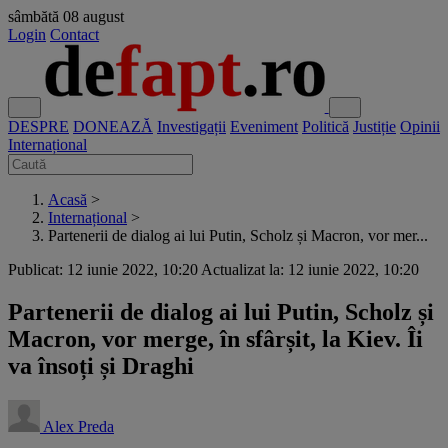
sâmbătă
08 august
Login
Contact
DESPRE
DONEAZĂ
Investigații
Eveniment
Politică
Justiție
Opinii
Internațional
Acasă
>
Internațional
>
Partenerii de dialog ai lui Putin, Scholz și Macron, vor mer...
Publicat: 12 iunie 2022, 10:20
Actualizat la: 12 iunie 2022, 10:20
Partenerii de dialog ai lui Putin, Scholz și
Macron, vor merge, în sfârșit, la Kiev. Îi
va însoți și Draghi
Alex Preda