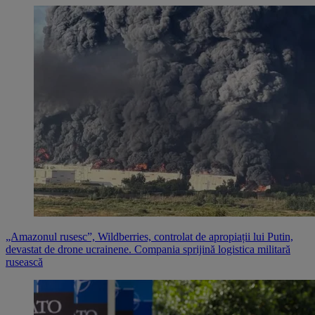
„Amazonul rusesc”, Wildberries, controlat de apropiații lui Putin,
devastat de drone ucrainene. Compania sprijină logistica militară
rusească