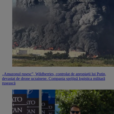
„Amazonul rusesc”, Wildberries, controlat de apropiații lui Putin,
devastat de drone ucrainene. Compania sprijină logistica militară
rusească