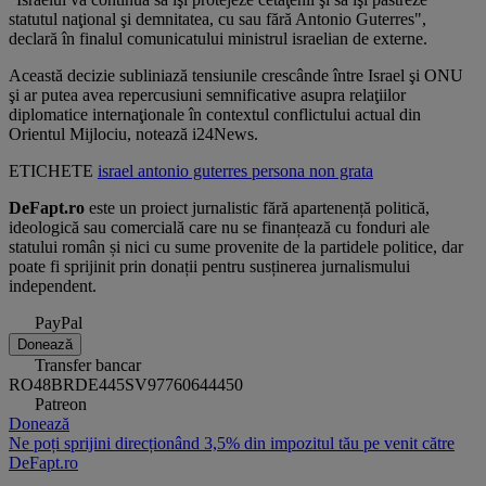
statutul naţional şi demnitatea, cu sau fără Antonio Guterres",
declară în finalul comunicatului ministrul israelian de externe.
Această decizie subliniază tensiunile crescânde între Israel şi ONU
şi ar putea avea repercusiuni semnificative asupra relaţiilor
diplomatice internaţionale în contextul conflictului actual din
Orientul Mijlociu, notează i24News.
ETICHETE
israel
antonio guterres
persona non grata
DeFapt.ro
este un proiect jurnalistic fără apartenență politică,
ideologică sau comercială care nu se finanțează cu fonduri ale
statului român și nici cu sume provenite de la partidele politice, dar
poate fi sprijinit prin donații pentru susținerea jurnalismului
independent.
PayPal
Donează
Transfer bancar
RO48BRDE445SV97760644450
Patreon
Donează
Ne poți sprijini direcționând 3,5% din impozitul tău pe venit către
DeFapt.ro