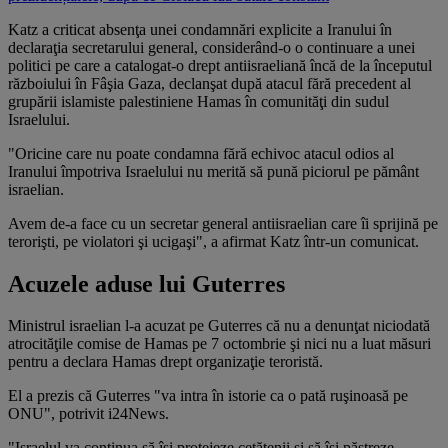
Katz a criticat absenţa unei condamnări explicite a Iranului în
declaraţia secretarului general, considerând-o o continuare a unei
politici pe care a catalogat-o drept antiisraeliană încă de la începutul
războiului în Fâşia Gaza, declanşat după atacul fără precedent al
grupării islamiste palestiniene Hamas în comunităţi din sudul
Israelului.
"Oricine care nu poate condamna fără echivoc atacul odios al
Iranului împotriva Israelului nu merită să pună piciorul pe pământ
israelian.
Avem de-a face cu un secretar general antiisraelian care îi sprijină pe
terorişti, pe violatori şi ucigaşi", a afirmat Katz într-un comunicat.
Acuzele aduse lui Guterres
Ministrul israelian l-a acuzat pe Guterres că nu a denunţat niciodată
atrocităţile comise de Hamas pe 7 octombrie şi nici nu a luat măsuri
pentru a declara Hamas drept organizaţie teroristă.
El a prezis că Guterres "va intra în istorie ca o pată ruşinoasă pe
ONU", potrivit i24News.
"Israelul va continua să îşi protejeze cetăţenii şi să îşi păstreze