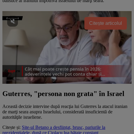
balistice al Iranului împotriva Israelului de marţi seara.
Citește articolul
Guterres, "persona non grata" în Israel
Această decizie intervine după reacţia lui Guterres la atacul iranian
de marţi seara asupra Israelului, considerată insuficientă de
autorităţile israeliene.
Citește și:
Site-ul Betano a desființat, brusc, pariurile la
prezidențialele, după ce Ciolacu lua bătaie constant