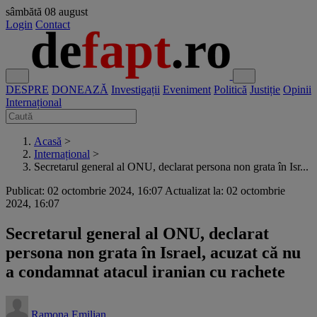
sâmbătă
08 august
Login
Contact
DESPRE
DONEAZĂ
Investigații
Eveniment
Politică
Justiție
Opinii
Internațional
Acasă
>
Internațional
>
Secretarul general al ONU, declarat persona non grata în Isr...
Publicat: 02 octombrie 2024, 16:07
Actualizat la: 02 octombrie
2024, 16:07
Secretarul general al ONU, declarat
persona non grata în Israel, acuzat că nu
a condamnat atacul iranian cu rachete
Ramona Emilian