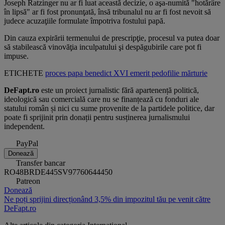
Joseph Ratzinger nu ar fi luat această decizie, o aşa-numită "hotărâre
în lipsă" ar fi fost pronunţată, însă tribunalul nu ar fi fost nevoit să
judece acuzaţiile formulate împotriva fostului papă.
Din cauza expirării termenului de prescripţie, procesul va putea doar
să stabilească vinovăţia inculpatului şi despăgubirile care pot fi
impuse.
ETICHETE
proces
papa
benedict XVI
emerit
pedofilie
mărturie
DeFapt.ro
este un proiect jurnalistic fără apartenență politică,
ideologică sau comercială care nu se finanțează cu fonduri ale
statului român și nici cu sume provenite de la partidele politice, dar
poate fi sprijinit prin donații pentru susținerea jurnalismului
independent.
PayPal
Donează
Transfer bancar
RO48BRDE445SV97760644450
Patreon
Donează
Ne poți sprijini direcționând 3,5% din impozitul tău pe venit către
DeFapt.ro