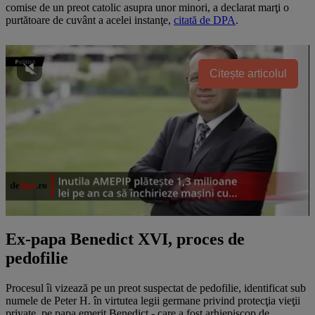
comise de un preot catolic asupra unor minori, a declarat marţi o
purtătoare de cuvânt a acelei instanţe,
citată de DPA
.
Citește articolul
Ex-papa Benedict XVI, proces de
pedofilie
Procesul îi vizează pe un preot suspectat de pedofilie, identificat sub
numele de Peter H. în virtutea legii germane privind protecţia vieţii
private, pe papa emerit Benedict - care a fost arhiepiscop de