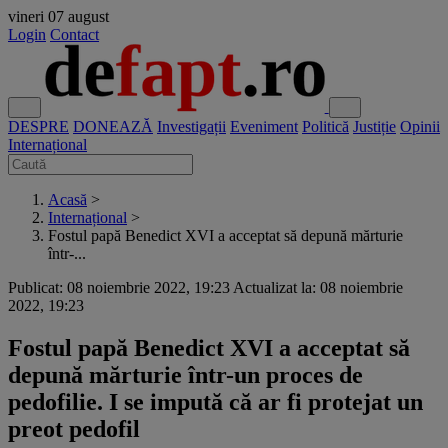
vineri
07 august
Login
Contact
DESPRE
DONEAZĂ
Investigații
Eveniment
Politică
Justiție
Opinii
Internațional
Acasă
>
Internațional
>
Fostul papă Benedict XVI a acceptat să depună mărturie
într-...
Publicat: 08 noiembrie 2022, 19:23
Actualizat la: 08 noiembrie
2022, 19:23
Fostul papă Benedict XVI a acceptat să
depună mărturie într-un proces de
pedofilie. I se impută că ar fi protejat un
preot pedofil