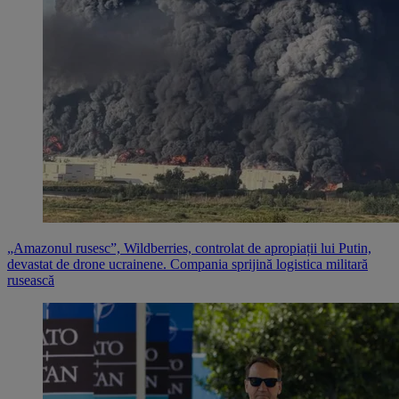
„Amazonul rusesc”, Wildberries, controlat de apropiații lui Putin,
devastat de drone ucrainene. Compania sprijină logistica militară
rusească