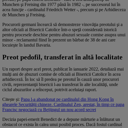
Munchen şi Freising din 1977 până în 1982 -, pe succesorul lui în
acea funcţie - cardinalul Friedrich Wetter -, precum şi pe Arhidieceza
de Munchen şi Freising.
Procurorii germani încearcă să demonstreze vinovăţia preotului şi a
altor oficiali ai Bisericii Catolice într-o speţă considerată istorică
pentru procesele deschise pentru abuzuri sexuale comise asupra unui
minor - reclamantul fiind în prezent un bărbat de 38 de ani care
locuieşte în landul Bavaria.
Preot pedofil, transferat în altă localitate
Un raport despre acel preot, publicat în ianuarie 2022, detaliază mai
mulţi ani de abuzuri comise de oficiali ai Bisericii Catolice în acea
arhidieceză. În loc să îl predea pe preotul în cauză unor procurori
civili, reprezentanţii bisericii l-au transferat în alte localităţi, unde
ciclul abuzurilor a reînceput, potrivit aceluiaşi raport.
Citește și:
Papa l-a abandonat pe cardinalul din Hong Kong în
ghearele Securității chineze. Cardinalul Zen, arestat, în timp ce papa
Francisc negociază cu Beijingul un nou acord secret
Decizia papei-emerit Benedict de a depune mărturie a înlăturat un
obstacol ce exista în calea unui posibil proces. Dacă fostul cardinal