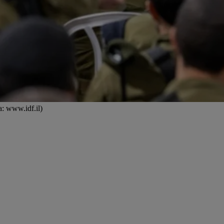
a: www.idf.il)