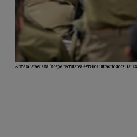
Armata israeliană începe recrutarea evreilor ultraortodocși (surs