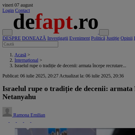
vineri
07 august
Login
Contact
DESPRE
DONEAZĂ
Investigații
Eveniment
Politică
Justiție
Opinii
Acasă
>
Internațional
>
Israelul rupe o tradiție de decenii: armata începe recrutare...
Publicat: 06 iulie 2025, 20:27
Actualizat la: 06 iulie 2025, 20:36
Israelul rupe o tradiție de decenii: armata
Netanyahu
Ramona Emilian