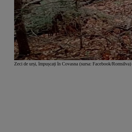
Zeci de urși, împușcați în Covasna (sursa: Facebook/Romsilva)