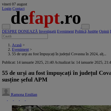
vineri
07 august
Login
Contact
DESPRE
DONEAZĂ
Investigații
Eveniment
Politică
Justiție
Opinii
Acasă
>
Eveniment
>
55 de urși au fost împușcați în județul Covasna în 2024, alț...
Publicat: 14 ianuarie 2025, 21:40
Actualizat la: 14 ianuarie 2025, 21:
55 de urși au fost împușcați în județul Covas
susține șeful APM
Ramona Emilian