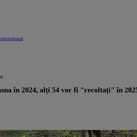
Internațional
40
na în 2024, alți 54 vor fi "recoltați" în 2025