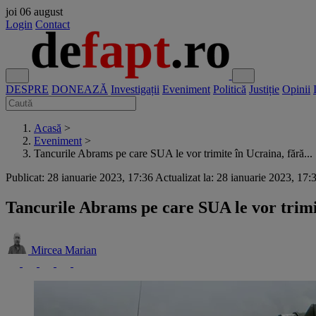
joi
06 august
Login
Contact
DESPRE
DONEAZĂ
Investigații
Eveniment
Politică
Justiție
Opinii
Acasă
>
Eveniment
>
Tancurile Abrams pe care SUA le vor trimite în Ucraina, fără...
Publicat: 28 ianuarie 2023, 17:36
Actualizat la: 28 ianuarie 2023, 17:
Tancurile Abrams pe care SUA le vor trimit
Mircea Marian