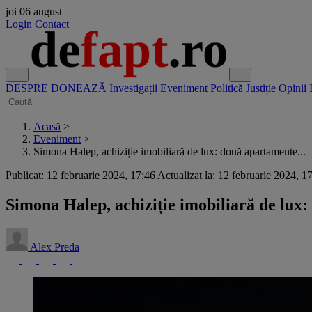
joi
06 august
Login
Contact
DESPRE
DONEAZĂ
Investigații
Eveniment
Politică
Justiție
Opinii
Acasă
>
Eveniment
>
Simona Halep, achiziție imobiliară de lux: două apartamente...
Publicat: 12 februarie 2024, 17:46
Actualizat la: 12 februarie 2024, 1
Simona Halep, achiziție imobiliară de lux:
Alex Preda