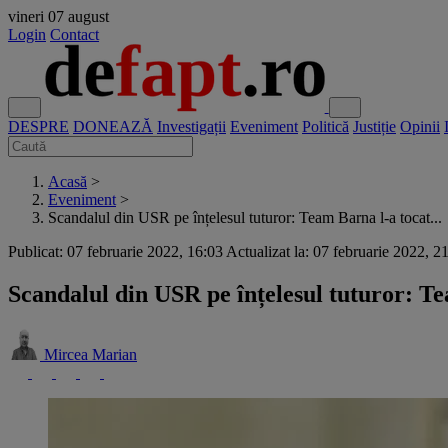
vineri
07 august
Login
Contact
DESPRE
DONEAZĂ
Investigații
Eveniment
Politică
Justiție
Opinii
Acasă
>
Eveniment
>
Scandalul din USR pe înțelesul tuturor: Team Barna l-a tocat...
Publicat: 07 februarie 2022, 16:03
Actualizat la: 07 februarie 2022, 2
Scandalul din USR pe înțelesul tuturor: Te
Mircea Marian