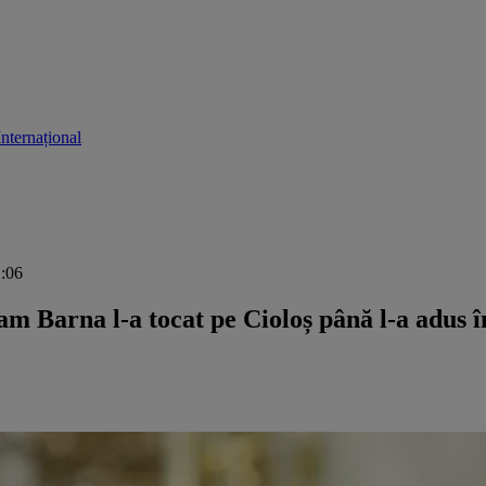
Internațional
1:06
am Barna l-a tocat pe Cioloș până l-a adus î