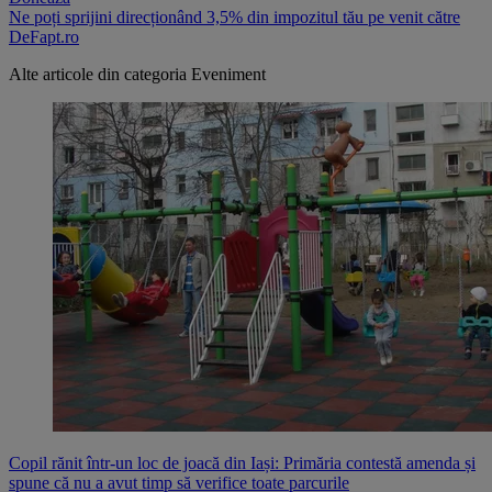
Ne poți sprijini direcționând 3,5% din impozitul tău pe venit către
DeFapt.ro
Alte articole din categoria
Eveniment
Copil rănit într-un loc de joacă din Iași: Primăria contestă amenda și
spune că nu a avut timp să verifice toate parcurile