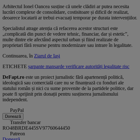
Arhitectul Ionel Oancea susține că unele clădiri ar putea necesita
lucrări complexe de consolidare, costisitoare și dificil de realizat,
deoarece locatarii ar trebui evacuați temporar pe durata intervențiilor.
Specialistul atrage atenția că refacerea acestor structuri este
„complicată din punct de vedere tehnic, financiar, dar și estetic”,
multe dintre ele afectând aspectul urban și fiind realizate de
proprietari fără resurse pentru modernizare sau intrare în legalitate.
Continuarea, în
Ziarul de Iași
ETICHETE
șarpante
mansarde
verificare
autorități
legalitate
risc
DeFapt.ro
este un proiect jurnalistic fără apartenență politică,
ideologică sau comercială care nu se finanțează cu fonduri ale
statului român și nici cu sume provenite de la partidele politice, dar
poate fi sprijinit prin donații pentru susținerea jurnalismului
independent.
PayPal
Donează
Transfer bancar
RO48BRDE445SV97760644450
Patreon
Donează