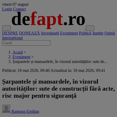
vineri
07 august
Login
Contact
DESPRE
DONEAZĂ
Investigații
Eveniment
Politică
Justiție
Opinii
Internațional
Acasă
>
Eveniment
>
Șarpantele și mansardele, în vizorul autorităților: sute de...
Publicat: 18 mai 2026, 09:40
Actualizat la: 18 mai 2026, 09:41
Șarpantele și mansardele, în vizorul
autorităților: sute de construcții fără acte,
risc major pentru siguranță
Ramona Emilian