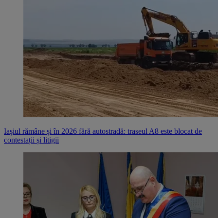
Iașiul rămâne și în 2026 fără autostradă: traseul A8 este blocat de
contestații și litigii