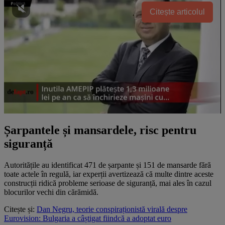
Citește articolul
Șarpantele și mansardele, risc pentru
siguranță
Autoritățile au identificat 471 de șarpante și 151 de mansarde fără
toate actele în regulă, iar experții avertizează că multe dintre aceste
construcții ridică probleme serioase de siguranță, mai ales în cazul
blocurilor vechi din cărămidă.
Citește și:
Dan Negru, teorie conspiraționistă virală despre
Eurovision: Bulgaria a câștigat fiindcă a adoptat euro