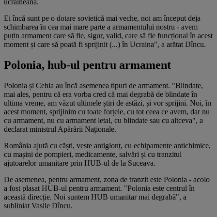
ucraineană.
Ei încă sunt pe o dotare sovietică mai veche, noi am început deja
schimbarea în cea mai mare parte a armamentului nostru - avem
puțin armament care să fie, sigur, valid, care să fie funcțional în acest
moment și care să poată fi sprijinit (...) în Ucraina", a arătat Dîncu.
Polonia, hub-ul pentru armament
Polonia și Cehia au încă asemenea tipuri de armament. "Blindate,
mai ales, pentru că era vorba cred că mai degrabă de blindate în
ultima vreme, am văzut ultimele știri de astăzi, și vor sprijini. Noi, în
acest moment, sprijinim cu toate forțele, cu tot ceea ce avem, dar nu
cu armament, nu cu armament letal, cu blindate sau cu altceva", a
declarat ministrul Apărării Naționale.
România ajută cu căști, veste antiglonț, cu echipamente antichimice,
cu mașini de pompieri, medicamente, salvări și cu tranzitul
ajutoarelor umanitare prin HUB-ul de la Suceava.
De asemenea, pentru armament, zona de tranzit este Polonia - acolo
a fost plasat HUB-ul pentru armament. "Polonia este centrul în
această direcție. Noi suntem HUB umanitar mai degrabă", a
subliniat Vasile Dîncu.