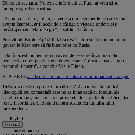
Dîncu un scenariu. Nu există informații că Putin ar vrea să se
îndrepte spre Transnistria.
"Planul pe care rușii îl au, se vede și din negocierile pe care le-au
avut în Istanbul, ar fi acela de a câștiga o victorie undeva și a
recâștiga malul Mării Negre", a subliniat Dîncu.
Potrivit ministrului Apărării, Moscova își dorește în continuare un
guvern la Kiev care să fie binevoitor cu Rusia.
"Dar în acest moment noi nu avem de ce să ne îngrijorăm din
perspectiva unor posibile evenimente care să ducă la atac asupra
teritoriului nostru", a conchis Vasile Dîncu.
ETICHETE
vasile dîncu
ucraina
insula serpilor
armament
strategic
DeFapt.ro
este un proiect jurnalistic fără apartenență politică,
ideologică sau comercială care nu se finanțează cu fonduri ale
statului român și nici cu sume provenite de la partidele politice, dar
poate fi sprijinit prin donații pentru susținerea jurnalismului
independent.
PayPal
Donează
Transfer bancar