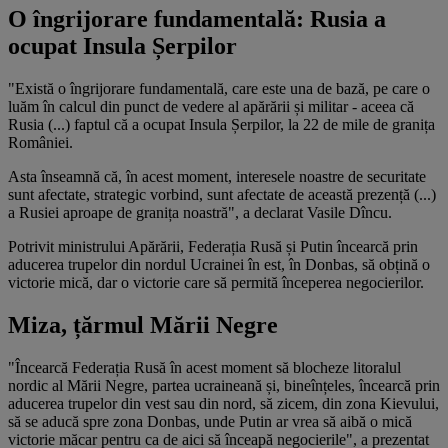
O îngrijorare fundamentală: Rusia a
ocupat Insula Șerpilor
"Există o îngrijorare fundamentală, care este una de bază, pe care o
luăm în calcul din punct de vedere al apărării și militar - aceea că
Rusia (...) faptul că a ocupat Insula Șerpilor, la 22 de mile de granița
României.
Asta înseamnă că, în acest moment, interesele noastre de securitate
sunt afectate, strategic vorbind, sunt afectate de această prezență (...)
a Rusiei aproape de granița noastră", a declarat Vasile Dîncu.
Potrivit ministrului Apărării, Federația Rusă și Putin încearcă prin
aducerea trupelor din nordul Ucrainei în est, în Donbas, să obțină o
victorie mică, dar o victorie care să permită începerea negocierilor.
Miza, țărmul Mării Negre
"Încearcă Federația Rusă în acest moment să blocheze litoralul
nordic al Mării Negre, partea ucraineană și, bineînțeles, încearcă prin
aducerea trupelor din vest sau din nord, să zicem, din zona Kievului,
să se aducă spre zona Donbas, unde Putin ar vrea să aibă o mică
victorie măcar pentru ca de aici să înceapă negocierile", a prezentat