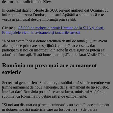
de armament solicitate de Kiev.
În contextul datelor oferite de SUA privind ajutorul dat Ucrainei cu
informații din zona Donbas, ministrul Apărării a subliniat că este
vorba în principal despre informații prin satelit.
Citește și:
85.000 de rachete a primit Ucraina de la SUA și aliați.
Principalele victime: avioanele și tancurile rusești
"Noi nu avem încă o dotare satelitară destul de bună (...), nu avem
alte mijloace prin care se sprijină Ucraina în acest sens, dar
participăm și noi cu informații din zone în care sigur că putem să
adunăm informații. Toată lumea participă", a declarat Vasile Dîncu.
România nu prea mai are armament
sovietic
Secretarul general Jens Stoltenberg a subliniat că statele membre vor
trimite armament de nouă generație, dar și armament de tip sovietic.
Întrebat dacă România poate face acest lucru, ministrul Apărării a
subliniat că România nu deține astfel de echipamente.
"Și noi am discutat cu partea ucraineană - nu avem în acest moment
în dotarea noastră materiale care au fost cerute (...) de partea