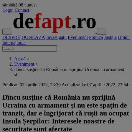
sâmbătă
08 august
Login
Contact
DESPRE
DONEAZĂ
Investigații
Eveniment
Politică
Justiție
Opinii
Internațional
Acasă
>
Eveniment
>
Dîncu susține că România nu sprijină Ucraina cu armament
și...
Publicat: 07 aprilie 2022, 23:30
Actualizat la: 07 aprilie 2022, 23:54
Dîncu susține că România nu sprijină
Ucraina cu armament și nu este spațiu de
tranzit, dar e îngrijorat că rușii au ocupat
Insula Șerpilor: Interesele noastre de
securitate sunt afectate