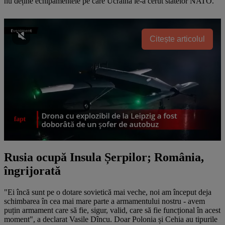
nu deține echipamentele pe care Ucraina le-a cerut statelor NATO.
Citește articolul
Rusia ocupă Insula Șerpilor; România,
îngrijorată
"Ei încă sunt pe o dotare sovietică mai veche, noi am început deja
schimbarea în cea mai mare parte a armamentului nostru - avem
puțin armament care să fie, sigur, valid, care să fie funcțional în acest
moment", a declarat Vasile Dîncu. Doar Polonia și Cehia au tipurile