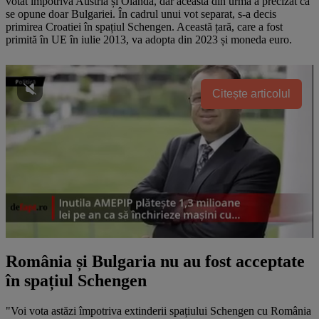
votat împotrivă Austria și Olanda, dar aceasta din urmă a precizat că
se opune doar Bulgariei. În cadrul unui vot separat, s-a decis
primirea Croatiei în spațiul Schengen. Această țară, care a fost
primită în UE în iulie 2013, va adopta din 2023 și moneda euro.
Citește articolul
România și Bulgaria nu au fost acceptate
în spațiul Schengen
"Voi vota astăzi împotriva extinderii spațiului Schengen cu România