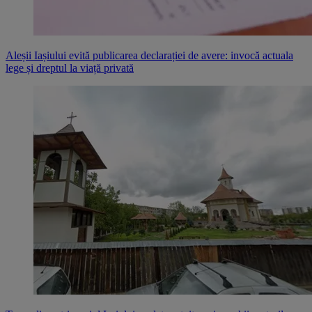
Aleșii Iașiului evită publicarea declarației de avere: invocă actuala
lege și dreptul la viață privată