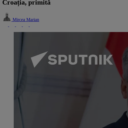
Croația, primită
Mircea Marian