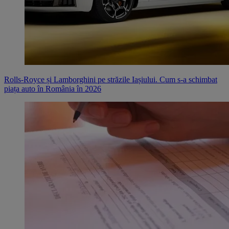
Rolls-Royce și Lamborghini pe străzile Iașiului. Cum s-a schimbat
piața auto în România în 2026