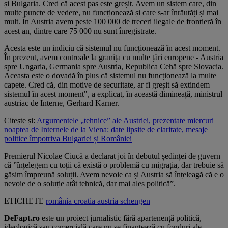
și Bulgaria. Cred că acest pas este greșit. Avem un sistem care, din
multe puncte de vedere, nu funcționează și care s-ar înrăutăți și mai
mult. În Austria avem peste 100 000 de treceri ilegale de frontieră în
acest an, dintre care 75 000 nu sunt înregistrate.
Acesta este un indiciu că sistemul nu funcționează în acest moment.
În prezent, avem controale la granița cu multe țări europene - Austria
spre Ungaria, Germania spre Austria, Republica Cehă spre Slovacia.
Aceasta este o dovadă în plus că sistemul nu funcționează la multe
capete. Cred că, din motive de securitate, ar fi greșit să extindem
sistemul în acest moment", a explicat, în această dimineață, ministrul
austriac de Interne, Gerhard Karner.
Citește și:
Argumentele „tehnice” ale Austriei, prezentate miercuri
noaptea de Internele de la Viena: date lipsite de claritate, mesaje
politice împotriva Bulgariei și României
Premierul Nicolae Ciucă a declarat joi în debutul ședinței de guvern
că ”înțelegem cu toții că există o problemă cu migrația, dar trebuie să
găsim împreună soluții. Avem nevoie ca și Austria să înțeleagă că e o
nevoie de o soluție atât tehnică, dar mai ales politică”.
ETICHETE
românia
croatia
austria
schengen
DeFapt.ro
este un proiect jurnalistic fără apartenență politică,
ideologică sau comercială care nu se finanțează cu fonduri ale