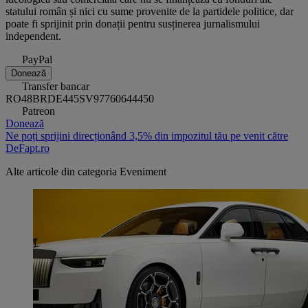
statului român și nici cu sume provenite de la partidele politice, dar
poate fi sprijinit prin donații pentru susținerea jurnalismului
independent.
PayPal
Donează
Transfer bancar
RO48BRDE445SV97760644450
Patreon
Donează
Ne poți sprijini direcționând 3,5% din impozitul tău pe venit către
DeFapt.ro
Alte articole din categoria
Eveniment