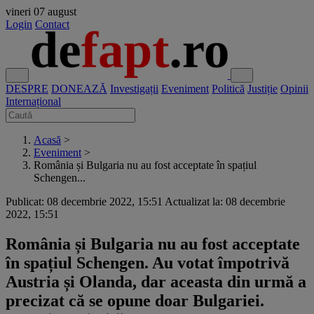
vineri
07 august
Login
Contact
DESPRE
DONEAZĂ
Investigații
Eveniment
Politică
Justiție
Opinii
Internațional
Acasă
>
Eveniment
>
România și Bulgaria nu au fost acceptate în spațiul
Schengen...
Publicat: 08 decembrie 2022, 15:51
Actualizat la: 08 decembrie
2022, 15:51
România și Bulgaria nu au fost acceptate
în spațiul Schengen. Au votat împotrivă
Austria și Olanda, dar aceasta din urmă a
precizat că se opune doar Bulgariei.