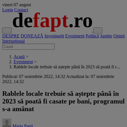
vineri
07 august
Login
Contact
DESPRE
DONEAZĂ
Investigații
Eveniment
Politică
Justiție
Opinii
Internațional
Acasă
>
Eveniment
>
Rablele locale trebuie să aștepte până în 2023 să poată fi c...
Publicat: 07 noiembrie 2022, 14:32
Actualizat la: 07 noiembrie
2022, 14:32
Rablele locale trebuie să aștepte până în
2023 să poată fi casate pe bani, programul
s-a amânat
Maria Pană