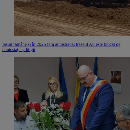
Iașiul rămâne și în 2026 fără autostradă: traseul A8 este blocat de
contestații și litigii