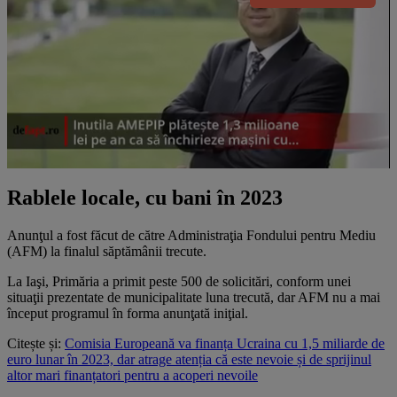
Rablele locale, cu bani în 2023
Anunţul a fost făcut de către Administraţia Fondului pentru Mediu
(AFM) la finalul săptămânii trecute.
La Iaşi, Primăria a primit peste 500 de solicitări, conform unei
situaţii prezentate de municipalitate luna trecută, dar AFM nu a mai
început programul în forma anunţată iniţial.
Citește și:
Comisia Europeană va finanța Ucraina cu 1,5 miliarde de
euro lunar în 2023, dar atrage atenția că este nevoie și de sprijinul
altor mari finanțatori pentru a acoperi nevoile