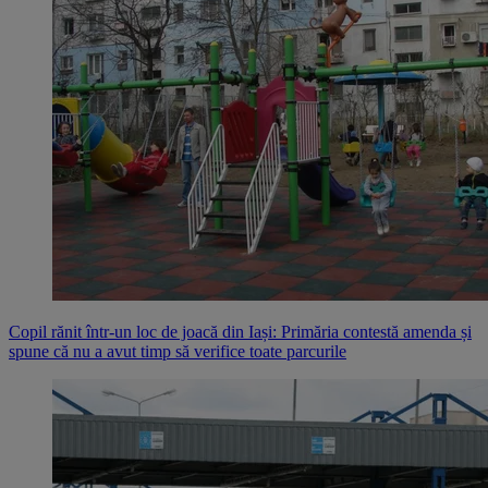
Copil rănit într-un loc de joacă din Iași: Primăria contestă amenda și
spune că nu a avut timp să verifice toate parcurile