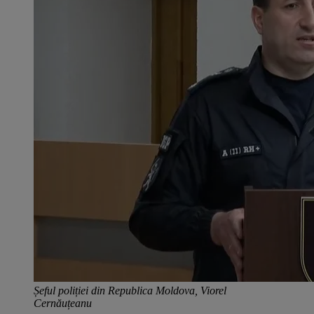
Șeful poliției din Republica Moldova, Viorel
Cernăuțeanu