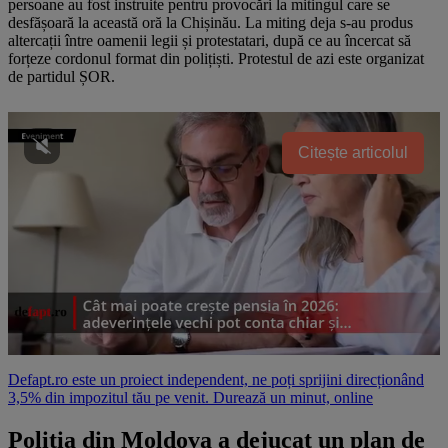
persoane au fost instruite pentru provocări la mitingul care se
desfășoară la această oră la Chișinău. La miting deja s-au produs
altercații între oamenii legii și protestatari, după ce au încercat să
forțeze cordonul format din polițiști. Protestul de azi este organizat
de partidul ȘOR.
Citește articolul
Defapt.ro este un proiect independent, ne poți sprijini direcționând
3,5% din impozitul tău pe venit. Durează un minut, online
Poliția din Moldova a dejucat un plan de