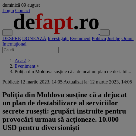
duminică
09 august
Login
Contact
DESPRE
DONEAZĂ
Investigații
Eveniment
Politică
Justiție
Opinii
Internațional
Acasă
>
Eveniment
>
Poliția din Moldova susține că a dejucat un plan de destabil...
Publicat: 12 martie 2023, 14:05
Actualizat la: 12 martie 2023, 14:05
Poliția din Moldova susține că a dejucat
un plan de destabilizare al serviciilor
secrete rusești: grupări instruite pentru
provocări urmau să acționeze. 10.000
USD pentru diversionişti