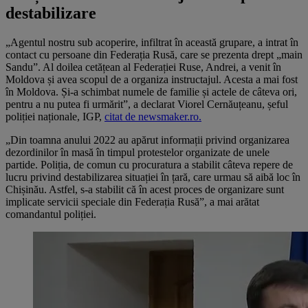
destabilizare
„Agentul nostru sub acoperire, infiltrat în această grupare, a intrat în
contact cu persoane din Federația Rusă, care se prezenta drept „main
Sandu”. Al doilea cetățean al Federației Ruse, Andrei, a venit în
Moldova și avea scopul de a organiza instructajul. Acesta a mai fost
în Moldova. Și-a schimbat numele de familie și actele de câteva ori,
pentru a nu putea fi urmărit”, a declarat Viorel Cernăuțeanu, șeful
poliției naționale, IGP,
citat de newsmaker.ro.
„Din toamna anului 2022 au apărut informații privind organizarea
dezordinilor în masă în timpul protestelor organizate de unele
partide. Poliția, de comun cu procuratura a stabilit câteva repere de
lucru privind destabilizarea situației în țară, care urmau să aibă loc în
Chișinău. Astfel, s-a stabilit că în acest proces de organizare sunt
implicate servicii speciale din Federația Rusă”, a mai arătat
comandantul poliției.