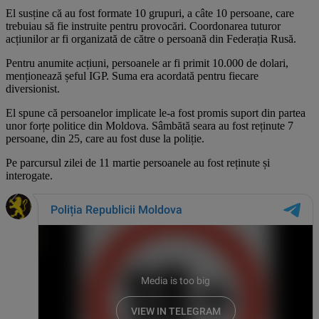
El susține că au fost formate 10 grupuri, a câte 10 persoane, care
trebuiau să fie instruite pentru provocări. Coordonarea tuturor
acțiunilor ar fi organizată de către o persoană din Federația Rusă.
Pentru anumite acțiuni, persoanele ar fi primit 10.000 de dolari,
menționează șeful IGP. Suma era acordată pentru fiecare
diversionist.
El spune că persoanelor implicate le-a fost promis suport din partea
unor forțe politice din Moldova. Sâmbătă seara au fost reținute 7
persoane, din 25, care au fost duse la poliție.
Pe parcursul zilei de 11 martie persoanele au fost reținute și
interogate.