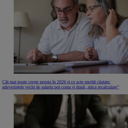
Cât mai poate crește pensia în 2026 și ce acte merită căutate:
adeverințele vechi de salariu pot conta și după „mica recalculare”