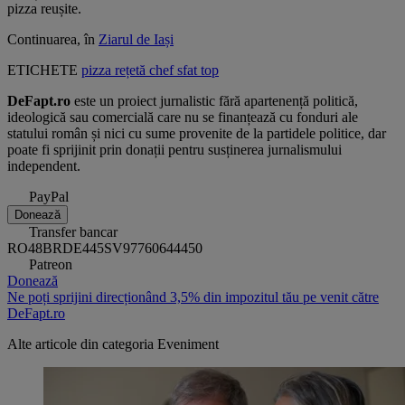
pizza reușite.
Continuarea, în
Ziarul de Iași
ETICHETE
pizza
rețetă
chef
sfat
top
DeFapt.ro
este un proiect jurnalistic fără apartenență politică,
ideologică sau comercială care nu se finanțează cu fonduri ale
statului român și nici cu sume provenite de la partidele politice, dar
poate fi sprijinit prin donații pentru susținerea jurnalismului
independent.
PayPal
Donează
Transfer bancar
RO48BRDE445SV97760644450
Patreon
Donează
Ne poți sprijini direcționând 3,5% din impozitul tău pe venit către
DeFapt.ro
Alte articole din categoria
Eveniment