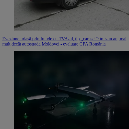
Evaziune uriașă prin fraude cu TVA-ul, tip „carusel”: într-un an, mai
mult decât autostrada Moldovei - evaluare CFA România