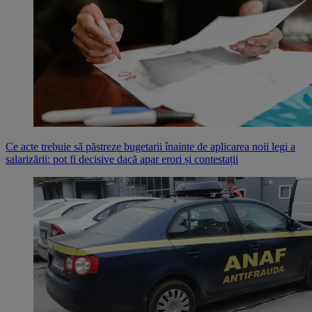
Ce acte trebuie să păstreze bugetarii înainte de aplicarea noii legi a
salarizării: pot fi decisive dacă apar erori și contestații