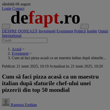
sâmbătă
08 august
Login
Contact
DESPRE
DONEAZĂ
Investigații
Eveniment
Politică
Justiție
Opinii
Internațional
Acasă
>
Eveniment
>
Cum să faci pizza acasă ca un maestru italian după sfaturile...
Publicat: 21 iunie 2025, 10:19
Actualizat la: 21 iunie 2025, 10:20
Cum să faci pizza acasă ca un maestru
italian după sfaturile chef-ului unei
pizzerii din top 50 mondial
Ramona Emilian