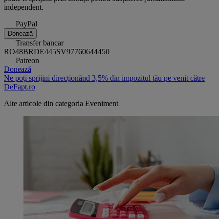
independent.
PayPal
Donează
Transfer bancar
RO48BRDE445SV97760644450
Patreon
Donează
Ne poți sprijini direcționând 3,5% din impozitul tău pe venit către
DeFapt.ro
Alte articole din categoria
Eveniment