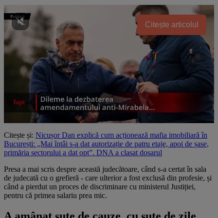
Citește articolul
Citește și:
Nicușor Dan explică cum acționează mafia imobiliară în
București: „Mai întâi s-a dat autorizație de patru etaje, apoi de șase,
primăria sectorului a dat opt”. DNA a clasat dosarul
Presa a mai scris despre această judecătoare, când s-a certat în sala
de judecată cu o grefieră - care ulterior a fost exclusă din profesie, și
când a pierdut un proces de discriminare cu ministerul Justiției,
pentru că primea salariu prea mic.
A amânat sute de cauze, cu sute de zile