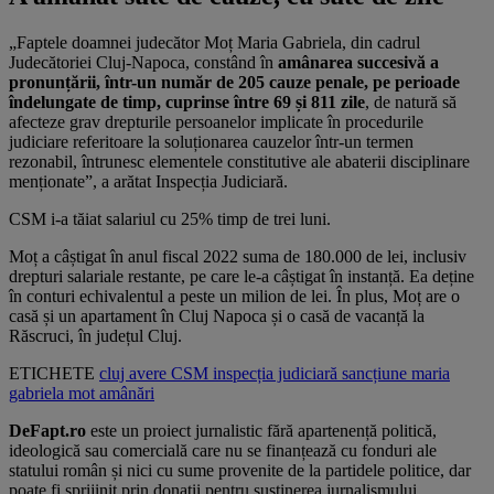
„Faptele doamnei judecător Moț Maria Gabriela, din cadrul
Judecătoriei Cluj-Napoca, constând în
amânarea succesivă a
pronunțării, într-un număr de 205 cauze penale, pe perioade
îndelungate de timp, cuprinse între 69 și 811 zile
, de natură să
afecteze grav drepturile persoanelor implicate în procedurile
judiciare referitoare la soluționarea cauzelor într-un termen
rezonabil, întrunesc elementele constitutive ale abaterii disciplinare
menționate”, a arătat Inspecția Judiciară.
CSM i-a tăiat salariul cu 25% timp de trei luni.
Moț a câștigat în anul fiscal 2022 suma de 180.000 de lei, inclusiv
drepturi salariale restante, pe care le-a câștigat în instanță. Ea deține
în conturi echivalentul a peste un milion de lei. În plus, Moț are o
casă și un apartament în Cluj Napoca și o casă de vacanță la
Răscruci, în județul Cluj.
ETICHETE
cluj
avere
CSM
inspecția judiciară
sancțiune
maria
gabriela mot
amânări
DeFapt.ro
este un proiect jurnalistic fără apartenență politică,
ideologică sau comercială care nu se finanțează cu fonduri ale
statului român și nici cu sume provenite de la partidele politice, dar
poate fi sprijinit prin donații pentru susținerea jurnalismului