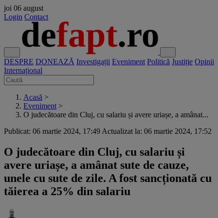
joi
06 august
Login
Contact
DESPRE
DONEAZĂ
Investigații
Eveniment
Politică
Justiție
Opinii
Internațional
Acasă
>
Eveniment
>
O judecătoare din Cluj, cu salariu și avere uriașe, a amânat...
Publicat: 06 martie 2024, 17:49
Actualizat la: 06 martie 2024, 17:52
O judecătoare din Cluj, cu salariu și
avere uriașe, a amânat sute de cauze,
unele cu sute de zile. A fost sancționată cu
tăierea a 25% din salariu