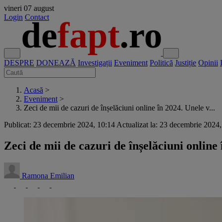
vineri
07 august
Login
Contact
DESPRE
DONEAZĂ
Investigații
Eveniment
Politică
Justiție
Opinii
Acasă
>
Eveniment
>
Zeci de mii de cazuri de înșelăciuni online în 2024. Unele v...
Publicat: 23 decembrie 2024, 10:14
Actualizat la: 23 decembrie 2024
Zeci de mii de cazuri de înșelăciuni online
Ramona Emilian