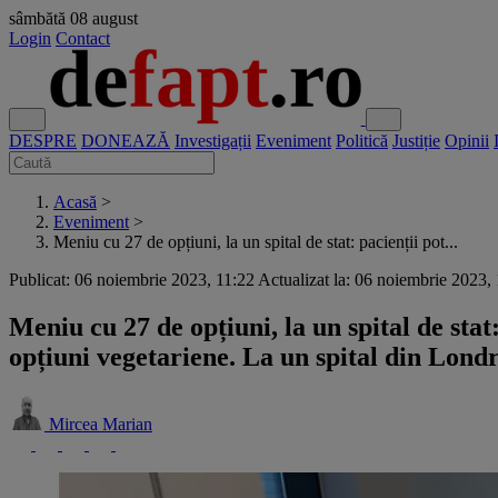
sâmbătă
08 august
Login
Contact
DESPRE
DONEAZĂ
Investigații
Eveniment
Politică
Justiție
Opinii
Acasă
>
Eveniment
>
Meniu cu 27 de opțiuni, la un spital de stat: pacienții pot...
Publicat: 06 noiembrie 2023, 11:22
Actualizat la: 06 noiembrie 2023,
Meniu cu 27 de opțiuni, la un spital de stat
opțiuni vegetariene. La un spital din Lond
Mircea Marian