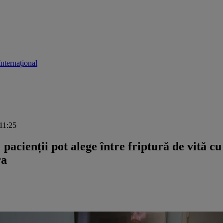
Internațional
 11:25
: pacienții pot alege între friptură de vită 
ra