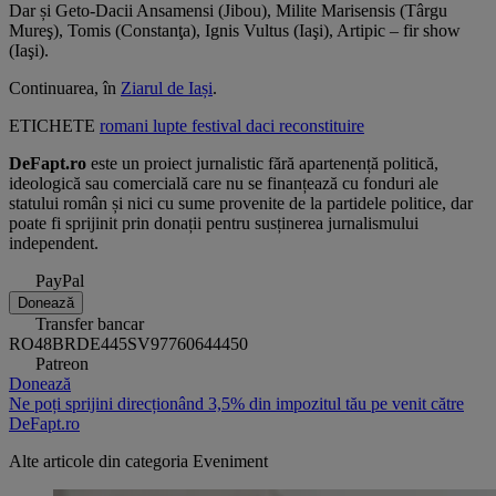
Dar și Geto-Dacii Ansamensi (Jibou), Milite Marisensis (Târgu
Mureş), Tomis (Constanţa), Ignis Vultus (Iaşi), Artipic – fir show
(Iaşi).
Continuarea, în
Ziarul de Iași
.
ETICHETE
romani
lupte
festival
daci
reconstituire
DeFapt.ro
este un proiect jurnalistic fără apartenență politică,
ideologică sau comercială care nu se finanțează cu fonduri ale
statului român și nici cu sume provenite de la partidele politice, dar
poate fi sprijinit prin donații pentru susținerea jurnalismului
independent.
PayPal
Donează
Transfer bancar
RO48BRDE445SV97760644450
Patreon
Donează
Ne poți sprijini direcționând 3,5% din impozitul tău pe venit către
DeFapt.ro
Alte articole din categoria
Eveniment