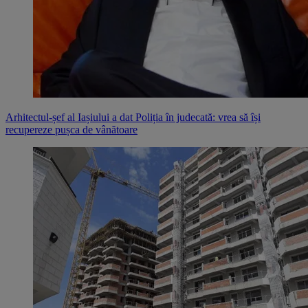
Arhitectul-șef al Iașiului a dat Poliția în judecată: vrea să își
recupereze pușca de vânătoare