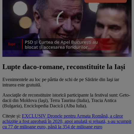
Lupte daco-romane, reconstituite la Iași
Evenimentele au loc pe pârtia de schi de pe Sărărie din Iaşi iar
intrarea este gratuită.
Asociaţile de reconstituire istorică participante la festival sunt: Geto-
dacii din Moldova (Iaşi), Terra Taurina (Italia), Tracia Antica
(Bulgaria), Enciclopedia Dacică (Alba Iulia).
Citește și:
EXCLUSIV Dronele pentru Armata Română, a căror
achiziție a fost aprobată în 2020, apoi anulată și reluată, s-au scumpit
cu 77 de milioane euro, până la 354 de milioane euro