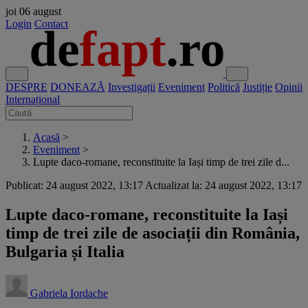
joi
06 august
Login
Contact
DESPRE
DONEAZĂ
Investigații
Eveniment
Politică
Justiție
Opinii
Internațional
Acasă
>
Eveniment
>
Lupte daco-romane, reconstituite la Iași timp de trei zile d...
Publicat: 24 august 2022, 13:17
Actualizat la: 24 august 2022, 13:17
Lupte daco-romane, reconstituite la Iași
timp de trei zile de asociații din România,
Bulgaria și Italia
Gabriela Iordache