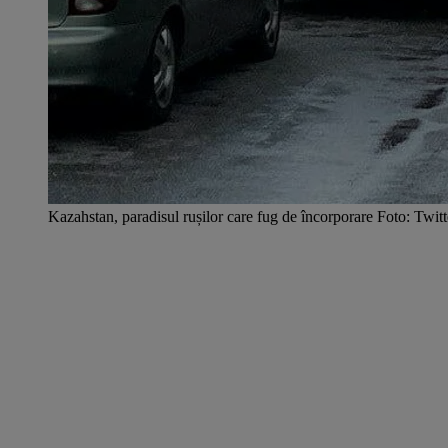
Kazahstan, paradisul rușilor care fug de încorporare Foto: Twitt