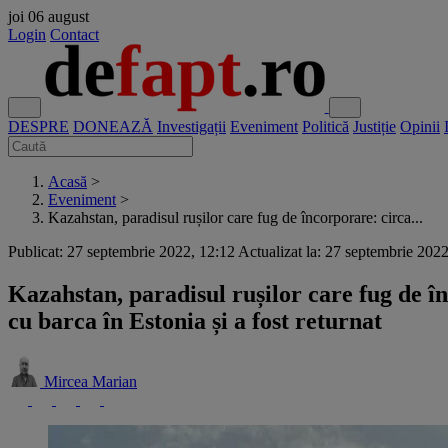
joi
06 august
Login
Contact
DESPRE
DONEAZĂ
Investigații
Eveniment
Politică
Justiție
Opinii
Acasă
>
Eveniment
>
Kazahstan, paradisul rușilor care fug de încorporare: circa...
Publicat: 27 septembrie 2022, 12:12
Actualizat la: 27 septembrie 202
Kazahstan, paradisul rușilor care fug de înc
cu barca în Estonia și a fost returnat
Mircea Marian