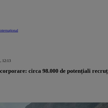
Internațional
2, 12:13
orporare: circa 98.000 de potențiali recruți 