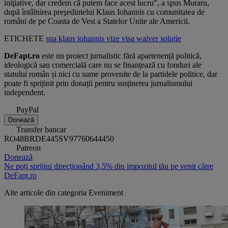
iniţiative, dar credem că putem face acest lucru", a spus Muraru,
după întâlnirea preşedintelui Klaus Iohannis cu comunitatea de
români de pe Coasta de Vest a Statelor Unite ale Americii.
ETICHETE
sua
klaus iohannis
vize
visa waiver
soluție
DeFapt.ro
este un proiect jurnalistic fără apartenență politică,
ideologică sau comercială care nu se finanțează cu fonduri ale
statului român și nici cu sume provenite de la partidele politice, dar
poate fi sprijinit prin donații pentru susținerea jurnalismului
independent.
PayPal
Donează
Transfer bancar
RO48BRDE445SV97760644450
Patreon
Donează
Ne poți sprijini direcționând 3,5% din impozitul tău pe venit către
DeFapt.ro
Alte articole din categoria
Eveniment