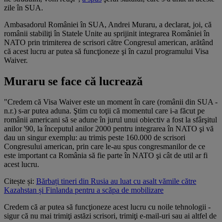
zile în SUA.
Ambasadorul României în SUA, Andrei Muraru, a declarat, joi, că
românii stabiliţi în Statele Unite au sprijinit integrarea României în
NATO prin trimiterea de scrisori către Congresul american, arătând
că acest lucru ar putea să funcţioneze şi în cazul programului Visa
Waiver.
Muraru se face că lucrează
"Credem că Visa Waiver este un moment în care (românii din SUA -
n.r.) s-ar putea aduna. Ştim cu toţii că momentul care i-a făcut pe
românii americani să se adune în jurul unui obiectiv a fost la sfârşitul
anilor '90, la începutul anilor 2000 pentru integrarea în NATO şi vă
dau un singur exemplu: au trimis peste 160.000 de scrisori
Congresului american, prin care le-au spus congresmanilor de ce
este important ca România să fie parte în NATO şi cât de util ar fi
acest lucru.
Citește și:
Bărbați tineri din Rusia au luat cu asalt vămile către
Kazahstan și Finlanda pentru a scăpa de mobilizare
Credem că ar putea să funcţioneze acest lucru cu noile tehnologii -
sigur că nu mai trimiţi astăzi scrisori, trimiţi e-mail-uri sau ai altfel de