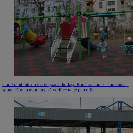
Copil rănit într-un loc de joacă din Iași: Primăria contestă amenda și
spune că nu a avut timp să verifice toate parcurile