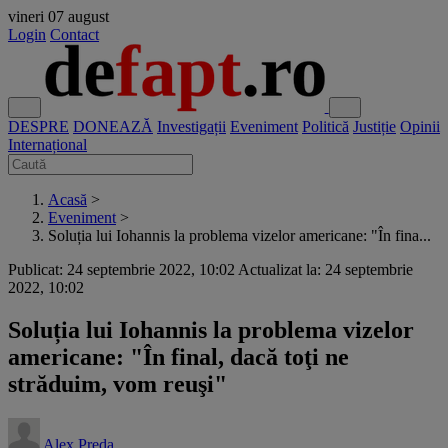
vineri
07 august
Login
Contact
DESPRE
DONEAZĂ
Investigații
Eveniment
Politică
Justiție
Opinii
Internațional
Acasă
>
Eveniment
>
Soluția lui Iohannis la problema vizelor americane: "În fina...
Publicat: 24 septembrie 2022, 10:02
Actualizat la: 24 septembrie
2022, 10:02
Soluția lui Iohannis la problema vizelor
americane: "În final, dacă toţi ne
străduim, vom reuşi"
Alex Preda