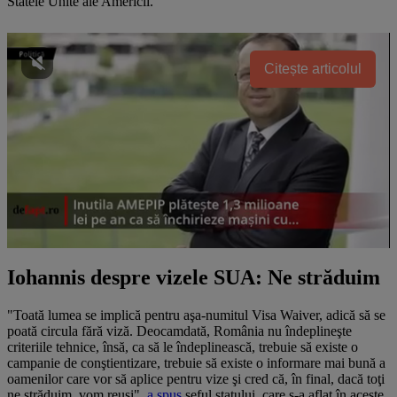
Statele Unite ale Americii.
Citește articolul
Iohannis despre vizele SUA: Ne străduim
"Toată lumea se implică pentru aşa-numitul Visa Waiver, adică să se
poată circula fără viză. Deocamdată, România nu îndeplineşte
criteriile tehnice, însă, ca să le îndeplinească, trebuie să existe o
campanie de conştientizare, trebuie să existe o informare mai bună a
oamenilor care vor să aplice pentru vize şi cred că, în final, dacă toţi
ne străduim, vom reuşi",
a spus
şeful statului, care s-a aflat în aceste