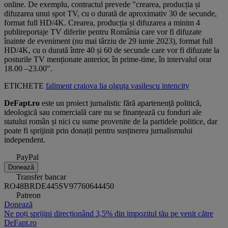
online. De exemplu, contractul prevede "crearea, producția și
difuzarea unui spot TV, cu o durată de aproximativ 30 de secunde,
format full HD/4K. Crearea, producția și difuzarea a minim 4
publireportaje TV diferite pentru România care vor fi difuzate
înainte de eveniment (nu mai târziu de 29 iunie 2023), format full
HD/4K, cu o durată între 40 și 60 de secunde care vor fi difuzate la
posturile TV menționate anterior, în prime-time, în intervalul orar
18.00 –23.00".
ETICHETE
faliment
craiova
lia olguța vasilescu
intencity
DeFapt.ro
este un proiect jurnalistic fără apartenență politică,
ideologică sau comercială care nu se finanțează cu fonduri ale
statului român și nici cu sume provenite de la partidele politice, dar
poate fi sprijinit prin donații pentru susținerea jurnalismului
independent.
PayPal
Donează
Transfer bancar
RO48BRDE445SV97760644450
Patreon
Donează
Ne poți sprijini direcționând 3,5% din impozitul tău pe venit către
DeFapt.ro