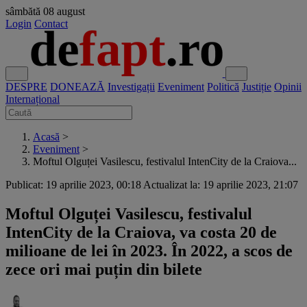
sâmbătă
08 august
Login
Contact
DESPRE
DONEAZĂ
Investigații
Eveniment
Politică
Justiție
Opinii
Internațional
Acasă
>
Eveniment
>
Moftul Olguței Vasilescu, festivalul IntenCity de la Craiova...
Publicat: 19 aprilie 2023, 00:18
Actualizat la: 19 aprilie 2023, 21:07
Moftul Olguței Vasilescu, festivalul
IntenCity de la Craiova, va costa 20 de
milioane de lei în 2023. În 2022, a scos de
zece ori mai puțin din bilete