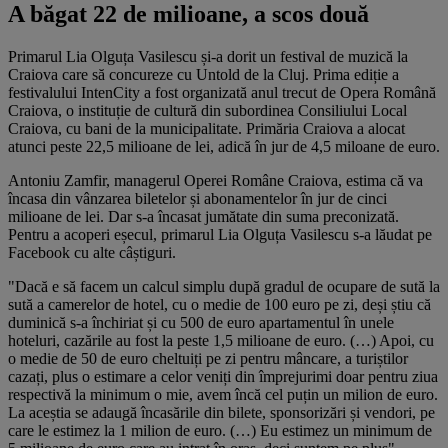
A băgat 22 de milioane, a scos două
Primarul Lia Olguța Vasilescu și-a dorit un festival de muzică la
Craiova care să concureze cu Untold de la Cluj. Prima ediție a
festivalului IntenCity a fost organizată anul trecut de Opera Română
Craiova, o instituție de cultură din subordinea Consiliului Local
Craiova, cu bani de la municipalitate. Primăria Craiova a alocat
atunci peste 22,5 milioane de lei, adică în jur de 4,5 miloane de euro.
Antoniu Zamfir, managerul Operei Române Craiova, estima că va
încasa din vânzarea biletelor și abonamentelor în jur de cinci
milioane de lei. Dar s-a încasat jumătate din suma preconizată.
Pentru a acoperi eșecul, primarul Lia Olguța Vasilescu s-a lăudat pe
Facebook cu alte câștiguri.
"Dacă e să facem un calcul simplu după gradul de ocupare de sută la
sută a camerelor de hotel, cu o medie de 100 euro pe zi, deși știu că
duminică s-a închiriat și cu 500 de euro apartamentul în unele
hoteluri, cazările au fost la peste 1,5 milioane de euro. (…) Apoi, cu
o medie de 50 de euro cheltuiți pe zi pentru mâncare, a turiștilor
cazați, plus o estimare a celor veniți din împrejurimi doar pentru ziua
respectivă la minimum o mie, avem încă cel puțin un milion de euro.
La aceștia se adaugă încasările din bilete, sponsorizări și vendori, pe
care le estimez la 1 milion de euro. (…) Eu estimez un minimum de