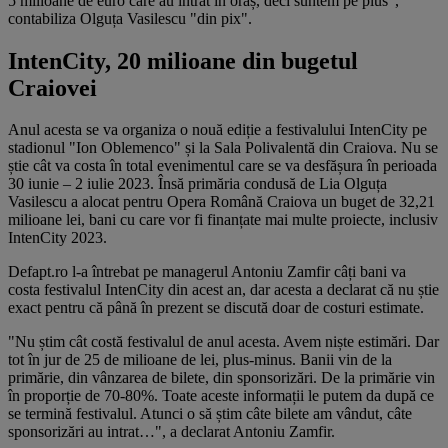
5 milioane de euro care au intrat în oraș, deci suntem pe plus",
contabiliza Olguța Vasilescu "din pix".
IntenCity, 20 milioane din bugetul
Craiovei
Anul acesta se va organiza o nouă ediție a festivalului IntenCity pe
stadionul "Ion Oblemenco" și la Sala Polivalentă din Craiova. Nu se
știe cât va costa în total evenimentul care se va desfășura în perioada
30 iunie – 2 iulie 2023. Însă primăria condusă de Lia Olguța
Vasilescu a alocat pentru Opera Română Craiova un buget de 32,21
milioane lei, bani cu care vor fi finanțate mai multe proiecte, inclusiv
IntenCity 2023.
Defapt.ro l-a întrebat pe managerul Antoniu Zamfir câți bani va
costa festivalul IntenCity din acest an, dar acesta a declarat că nu știe
exact pentru că până în prezent se discută doar de costuri estimate.
"Nu știm cât costă festivalul de anul acesta. Avem niște estimări. Dar
tot în jur de 25 de milioane de lei, plus-minus. Banii vin de la
primărie, din vânzarea de bilete, din sponsorizări. De la primărie vin
în proporție de 70-80%. Toate aceste informații le putem da după ce
se termină festivalul. Atunci o să știm câte bilete am vândut, câte
sponsorizări au intrat…", a declarat Antoniu Zamfir.