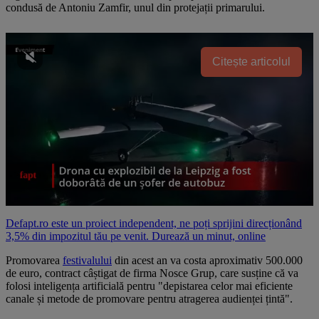
condusă de Antoniu Zamfir, unul din protejații primarului.
Citește articolul
Defapt.ro este un proiect independent, ne poți sprijini direcționând
3,5% din impozitul tău pe venit. Durează un minut, online
Promovarea
festivalului
din acest an va costa aproximativ 500.000
de euro, contract câștigat de firma Nosce Grup, care susține că va
folosi inteligența artificială pentru "depistarea celor mai eficiente
canale și metode de promovare pentru atragerea audienței țintă".