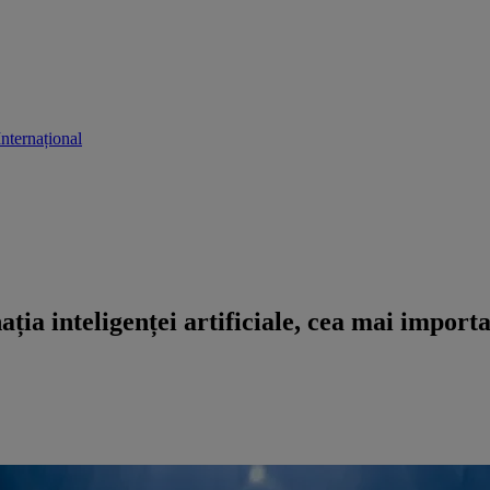
Internațional
ția inteligenței artificiale, cea mai import