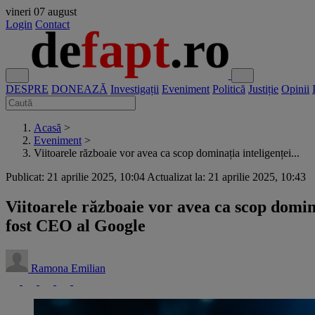
vineri
07 august
Login
Contact
DESPRE
DONEAZĂ
Investigații
Eveniment
Politică
Justiție
Opinii
Acasă
>
Eveniment
>
Viitoarele războaie vor avea ca scop dominația inteligenței...
Publicat: 21 aprilie 2025, 10:04
Actualizat la: 21 aprilie 2025, 10:43
Viitoarele războaie vor avea ca scop domina
fost CEO al Google
Ramona Emilian