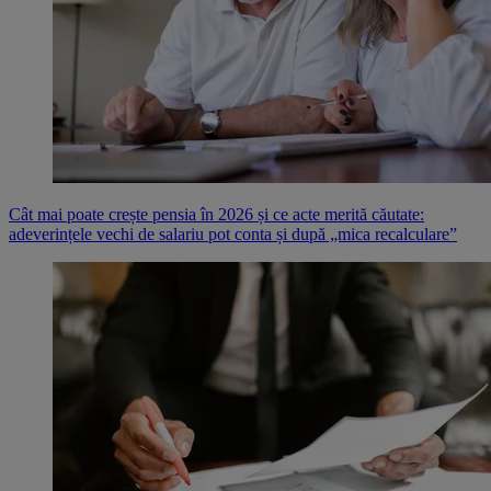
Cât mai poate crește pensia în 2026 și ce acte merită căutate:
adeverințele vechi de salariu pot conta și după „mica recalculare”