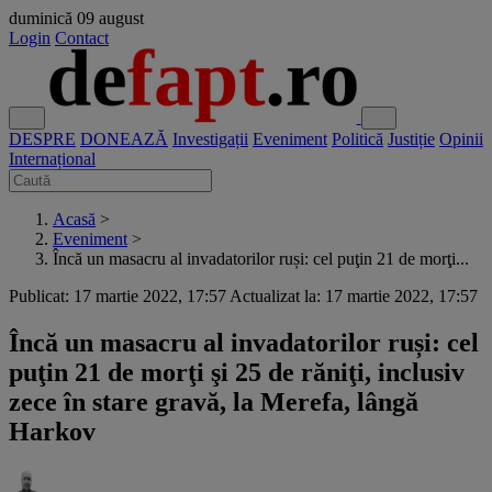
duminică
09 august
Login
Contact
DESPRE
DONEAZĂ
Investigații
Eveniment
Politică
Justiție
Opinii
Internațional
Acasă
>
Eveniment
>
Încă un masacru al invadatorilor ruși: cel puţin 21 de morţi...
Publicat: 17 martie 2022, 17:57
Actualizat la: 17 martie 2022, 17:57
Încă un masacru al invadatorilor ruși: cel
puţin 21 de morţi şi 25 de răniţi, inclusiv
zece în stare gravă, la Merefa, lângă
Harkov