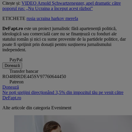
Citește și:
VIDEO Arnold Schwartzenegger, apel dramatic către
poporul rus: „Nu Ucraina a început acest război”
ETICHETE
rusia
ucraina
harkov
merefa
DeFapt.ro
este un proiect jurnalistic fără apartenență politică,
ideologică sau comercială care nu se finanțează cu fonduri ale
statului român și nici cu sume provenite de la partidele politice, dar
poate fi sprijinit prin donații pentru susținerea jurnalismului
independent.
PayPal
Donează
Transfer bancar
RO48BRDE445SV97760644450
Patreon
Donează
Ne poți sprijini direcționând 3,5% din impozitul tău pe venit către
DeFapt.ro
Alte articole din categoria
Eveniment