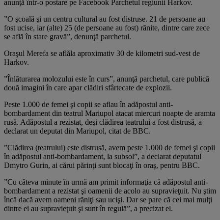
anunţă într-o postare pe Facebook Parchetul regiunii Harkov.
”O şcoală şi un centru cultural au fost distruse. 21 de persoane au
fost ucise, iar (alte) 25 (de persoane au fost) rănite, dintre care zece
se află în stare gravă”, denunţă parchetul.
Oraşul Merefa se aflăla aproximativ 30 de kilometri sud-vest de
Harkov.
”Înlăturarea molozului este în curs”, anunţă parchetul, care publică
două imagini în care apar clădiri sfârtecate de explozii.
Peste 1.000 de femei şi copii se aflau în adăpostul anti-
bombardament din teatrul Mariupol atacat miercuri noapte de aramta
rusă. Adăpostul a rezistat, deşi clădirea teatrului a fost distrusă, a
declarat un deputat din Mariupol, citat de BBC.
”Clădirea (teatrului) este distrusă, avem peste 1.000 de femei şi copii
în adăpostul anti-bombardament, la subsol”, a declarat deputatul
Dmytro Gurin, ai cărui părinţi sunt blocaţi în oraş, pentru BBC.
”Cu câteva minute în urmă am primit informaţia că adăpostul anti-
bombardament a rezistat şi oamenii de acolo au supravieţuit. Nu ştim
încă dacă avem oameni răniţi sau ucişi. Dar se pare că cei mai mulţi
dintre ei au supravieţuit şi sunt în regulă”, a precizat el.