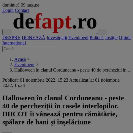
duminică
09 august
Login
Contact
DESPRE
DONEAZĂ
Investigații
Eveniment
Politică
Justiție
Opinii
Internațional
Acasă
>
Eveniment
>
Halloween în clanul Corduneanu - peste 40 de percheziţii în...
Publicat: 01 noiembrie 2022, 15:23
Actualizat la: 01 noiembrie
2022, 15:24
Halloween în clanul Corduneanu - peste
40 de percheziţii în casele interlopilor.
DIICOT îi vânează pentru cămătărie,
spălare de bani şi înşelăciune