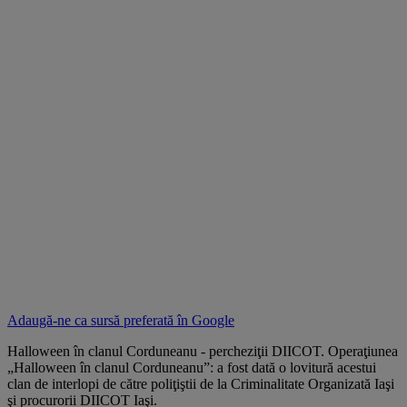
Adaugă-ne ca sursă preferată în
Google
Halloween în clanul Corduneanu - percheziţii DIICOT. Operaţiunea
„Halloween în clanul Corduneanu”: a fost dată o lovitură acestui
clan de interlopi de către poliţiştii de la Criminalitate Organizată Iaşi
şi procurorii DIICOT Iaşi.