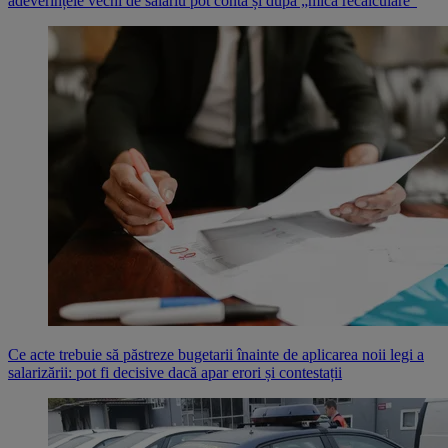
adeverințele vechi de salariu pot conta și după „mica recalculare”
Ce acte trebuie să păstreze bugetarii înainte de aplicarea noii legi a
salarizării: pot fi decisive dacă apar erori și contestații