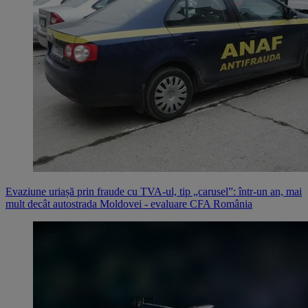
Evaziune uriașă prin fraude cu TVA-ul, tip „carusel”: într-un an, mai
mult decât autostrada Moldovei - evaluare CFA România