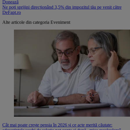
Donează
Ne poți sprijini direcționând 3,5% din impozitul tău pe venit către
DeFapt.ro
Alte articole din categoria
Eveniment
Cât mai poate crește pensia în 2026 și ce acte merită căutate: