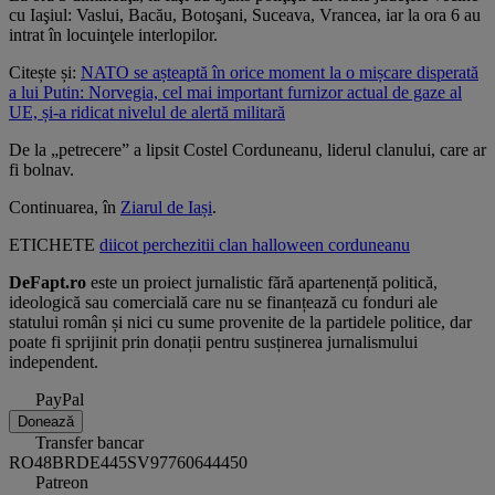
cu Iaşiul: Vaslui, Bacău, Botoşani, Suceava, Vrancea, iar la ora 6 au
intrat în locuinţele interlopilor.
Citește și:
NATO se așteaptă în orice moment la o mișcare disperată
a lui Putin: Norvegia, cel mai important furnizor actual de gaze al
UE, și-a ridicat nivelul de alertă militară
De la „petrecere” a lipsit Costel Corduneanu, liderul clanului, care ar
fi bolnav.
Continuarea, în
Ziarul de Iași
.
ETICHETE
diicot
perchezitii
clan
halloween
corduneanu
DeFapt.ro
este un proiect jurnalistic fără apartenență politică,
ideologică sau comercială care nu se finanțează cu fonduri ale
statului român și nici cu sume provenite de la partidele politice, dar
poate fi sprijinit prin donații pentru susținerea jurnalismului
independent.
PayPal
Donează
Transfer bancar
RO48BRDE445SV97760644450
Patreon