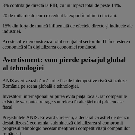
8% contribuție directă la PIB, cu un impact total de peste 14%.
20 de miliarde de euro excedent la export în ultimii cinci ani.
15% din forța de muncă influențată de efectele directe și indirecte ale
industriei.
Aceste cifre demonstrează rolul esențial al sectorului IT în creșterea
economică și în digitalizarea economiei românești.
Avertisment: vom pierde peisajul global
al tehnologiei
ANIS avertizează că măsurile fiscale intempestive riscă să izoleze
România pe scena globală a tehnologiei.
Investitorii internaționali ar putea evita piața locală, iar companiile
existente s-ar putea retrage sau reloca în alte țări mai prietenoase
fiscal.
Președintele ANIS, Edward Crețescu, a declarat că astfel de decizii
destabilizează economia, subminează digitalizarea și compromit
progresul tehnologic necesar menținerii competitivității companiilor
românești.