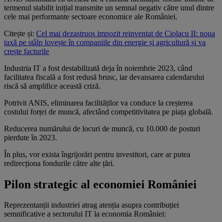
termenul stabilit inițial transmite un semnal negativ către unul dintre
cele mai performante sectoare economice ale României.
Citește și:
Cel mai dezastruos impozit reinventat de Ciolacu II: noua
taxă pe stâlp lovește în companiile din energie și agricultură și va
crește facturile
Industria IT a fost destabilizată deja în noiembrie 2023, când
facilitatea fiscală a fost redusă brusc, iar devansarea calendarului
riscă să amplifice această criză.
Potrivit ANIS, eliminarea facilităților va conduce la creșterea
costului forței de muncă, afectând competitivitatea pe piața globală.
Reducerea numărului de locuri de muncă, cu 10.000 de posturi
pierdute în 2023.
În plus, vor exista îngrijorări pentru investitori, care ar putea
redirecționa fondurile către alte țări.
Pilon strategic al economiei României
Reprezentanții industriei atrag atenția asupra contribuției
semnificative a sectorului IT la economia României: