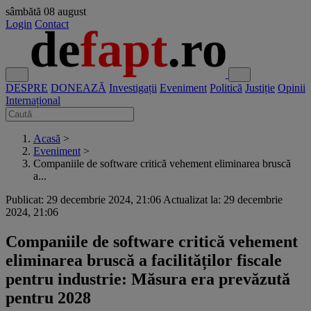
sâmbătă
08 august
Login
Contact
DESPRE
DONEAZĂ
Investigații
Eveniment
Politică
Justiție
Opinii
Internațional
Acasă
>
Eveniment
>
Companiile de software critică vehement eliminarea bruscă
a...
Publicat: 29 decembrie 2024, 21:06
Actualizat la: 29 decembrie
2024, 21:06
Companiile de software critică vehement
eliminarea bruscă a facilităților fiscale
pentru industrie: Măsura era prevăzută
pentru 2028