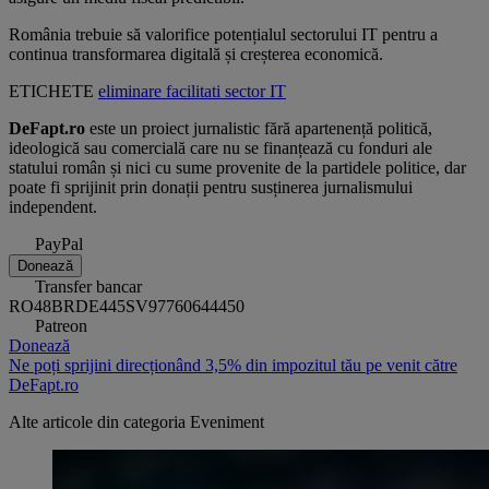
România trebuie să valorifice potențialul sectorului IT pentru a
continua transformarea digitală și creșterea economică.
ETICHETE
eliminare
facilitati
sector IT
DeFapt.ro
este un proiect jurnalistic fără apartenență politică,
ideologică sau comercială care nu se finanțează cu fonduri ale
statului român și nici cu sume provenite de la partidele politice, dar
poate fi sprijinit prin donații pentru susținerea jurnalismului
independent.
PayPal
Donează
Transfer bancar
RO48BRDE445SV97760644450
Patreon
Donează
Ne poți sprijini direcționând 3,5% din impozitul tău pe venit către
DeFapt.ro
Alte articole din categoria
Eveniment