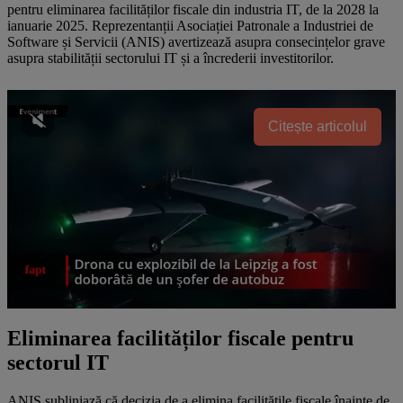
pentru eliminarea facilităților fiscale din industria IT, de la 2028 la
ianuarie 2025. Reprezentanții Asociației Patronale a Industriei de
Software și Servicii (ANIS) avertizează asupra consecințelor grave
asupra stabilității sectorului IT și a încrederii investitorilor.
Citește articolul
Eliminarea facilităților fiscale pentru
sectorul IT
ANIS subliniază că decizia de a elimina facilitățile fiscale înainte de