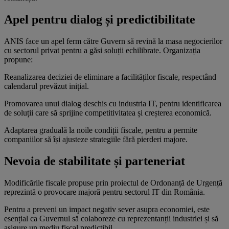
Apel pentru dialog și predictibilitate
ANIS face un apel ferm către Guvern să revină la masa negocierilor
cu sectorul privat pentru a găsi soluții echilibrate. Organizația
propune:
Reanalizarea deciziei de eliminare a facilităților fiscale, respectând
calendarul prevăzut inițial.
Promovarea unui dialog deschis cu industria IT, pentru identificarea
de soluții care să sprijine competitivitatea și creșterea economică.
Adaptarea graduală la noile condiții fiscale, pentru a permite
companiilor să își ajusteze strategiile fără pierderi majore.
Nevoia de stabilitate și parteneriat
Modificările fiscale propuse prin proiectul de Ordonanță de Urgență
reprezintă o provocare majoră pentru sectorul IT din România.
Pentru a preveni un impact negativ sever asupra economiei, este
esențial ca Guvernul să colaboreze cu reprezentanții industriei și să
asigure un mediu fiscal predictibil.