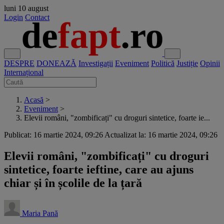
luni
10 august
Login
Contact
DESPRE
DONEAZĂ
Investigații
Eveniment
Politică
Justiție
Opinii
Internațional
Acasă
>
Eveniment
>
Elevii români, "zombificați" cu droguri sintetice, foarte ie...
Publicat: 16 martie 2024, 09:26
Actualizat la: 16 martie 2024, 09:26
Elevii români, "zombificați" cu droguri
sintetice, foarte ieftine, care au ajuns
chiar și în școlile de la țară
Maria Pană