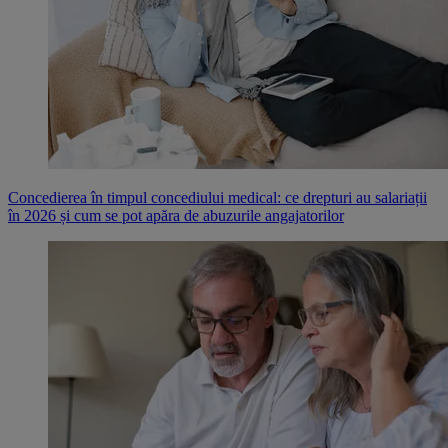
Concedierea în timpul concediului medical: ce drepturi au salariații
în 2026 și cum se pot apăra de abuzurile angajatorilor