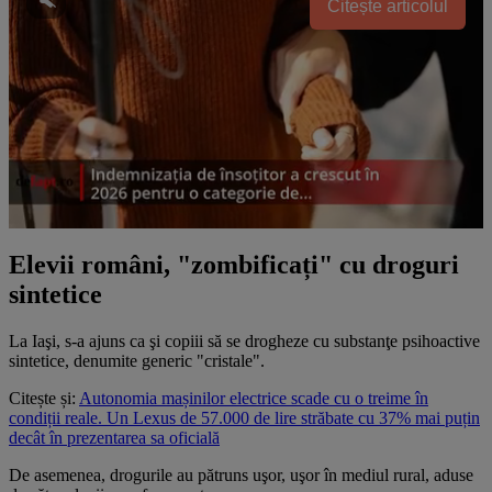
Citește articolul
Elevii români, "zombificați" cu droguri
sintetice
La Iaşi, s-a ajuns ca şi copiii să se drogheze cu substanţe psihoactive
sintetice, denumite generic "cristale".
Citește și:
Autonomia mașinilor electrice scade cu o treime în
condiții reale. Un Lexus de 57.000 de lire străbate cu 37% mai puțin
decât în prezentarea sa oficială
De asemenea, drogurile au pătruns uşor, uşor în mediul rural, aduse