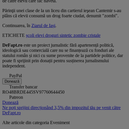
de către elevii care fac naveta.
Părinţii unei clase de la un liceu din cartierul ieşean Cantemir s-au
plâns că elevii consumă un drog foarte ciudat, denumit "zombi".
Continuarea, în
Ziarul de Iași
.
ETICHETE
școli
elevi
droguri
sintetic
zombie
cristale
DeFapt.ro
este un proiect jurnalistic fără apartenență politică,
ideologică sau comercială care nu se finanțează cu fonduri ale
statului român și nici cu sume provenite de la partidele politice, dar
poate fi sprijinit prin donații pentru susținerea jurnalismului
independent.
PayPal
Donează
Transfer bancar
RO48BRDE445SV97760644450
Patreon
Donează
Ne poți sprijini direcționând 3,5% din impozitul tău pe venit către
DeFapt.ro
Alte articole din categoria
Eveniment